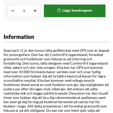
Lägg i kundvagnen
Information
Approach J1 är den tunna, lätta golfklockan med GPS som är skapad
för juniorgolfare. Den har ett ComfortFit tygarmband, förenklat
gränssnitt och funktioner som fokuserar på inlärning och
förbättring. Den tunna, lätta designen med ComfortFit tygarmband
sitter säkert och stör inte svingen. Klockan har GPS och kommer
med över 43 000 förinlästa banor världen över och visar tydlig
information som hjälper dig att ta bättre beslut på banan för lägre
score/bättre resultat. Klockan kommer med många smarta
funktioner bland annat en unik funktion som gör dig möjligheten att
justera par efter din egen nivå, vilket gör det enklare att sätta
realistiska mål och bygga självförtroende. Dessutom har den visuell
timer som hjälper dig att lära dig rekommenderat speltempo samt
kan även ge dig förslag på klubbval beroende på vad du har för
klubbor i bagn. Allt detta presenteras i ett förenklat gränssnitt som
fokuserar på det viktigaste. Du kan när som helst själv välja att