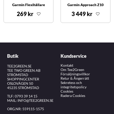
Garmin Flexihållare
Garmin Approach Z10
269 kr
3 449 kr
Butik
Kundservice
Kontakt
TEE2GREEN.SE
Om Tee2Green
TEE TWO GREEN AB
Försäljningsvillkor
STRÖMSTAD
Retur & Ångerrätt
SHOPPINGCENTER
Sekretess och
OSLOVÄGEN 50
integritetspolicy
45235 STRÖMSTAD
Cookies
Radera Cookies
TLF:
0793 39 14 15
MAIL:
INFO@TEE2GREEN.SE
ORG.NR: 559115-1575