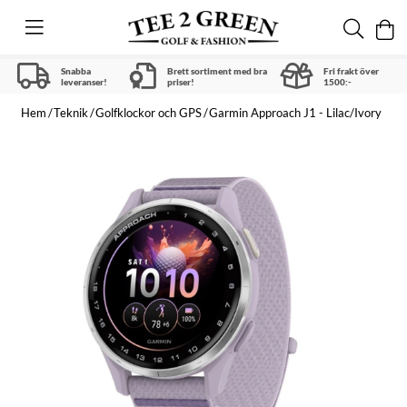
Snabba
Brett sortiment med bra
Fri frakt över
leveranser!
priser!
1500:-
Hem
Teknik
Golfklockor och GPS
Garmin Approach J1 - Lilac/Ivory