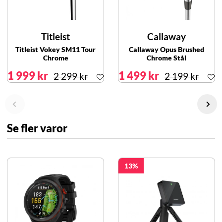
Titleist
Callaway
Titleist Vokey SM11 Tour
Callaway Opus Brushed
Chrome
Chrome Stål
1 999 kr
1 499 kr
2 299 kr
2 199 kr
Se fler varor
13