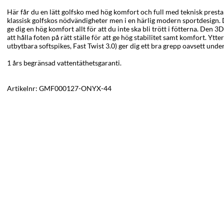
Här får du en lätt golfsko med hög komfort och full med teknisk pres
klassisk golfskos nödvändigheter men i en härlig modern sportdesign. D
ge dig en hög komfort allt för att du inte ska bli trött i fötterna. Den 3
att hålla foten på rätt ställe för att ge hög stabilitet samt komfort. Y
utbytbara softspikes, Fast Twist 3.0)
ger dig ett bra grepp oavsett under
1 års begränsad vattentäthetsgaranti.
Artikelnr:
GMF000127-ONYX-44