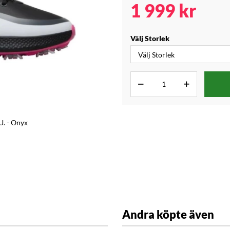
1 999
kr
Välj Storlek
. - Onyx
Andra köpte även