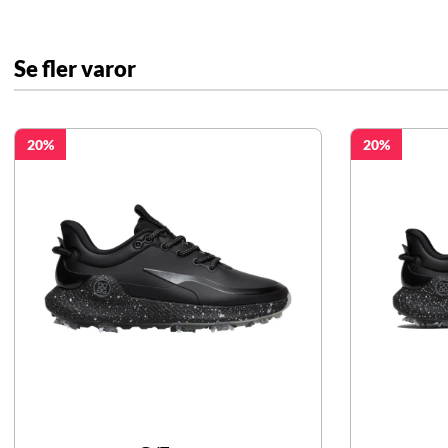
Se fler varor
20
20