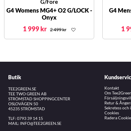
G/Fore
G4 Womens MG4+ O2 G/LOCK -
G4 Men
Onyx
1 999 kr
1 9
2 499 kr
Butik
Kundservi
Kontakt
TEE2GREEN.SE
Om Tee2Gree
TEE TWO GREEN AB
Försäljningsvi
STRÖMSTAD SHOPPINGCENTER
Retur & Ånger
OSLOVÄGEN 50
Sekretess och 
45235 STRÖMSTAD
Cookies
Radera Cookie
TLF:
0793 39 14 15
MAIL:
INFO@TEE2GREEN.SE