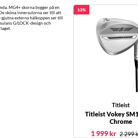
tanda. MG4+ skorna bygger på en
13
e sköna innersulorna ser till att
D-gjutna externa hälkoppen ser till
ttersulans G/LOCK-design och
laget.
Titleist
Titleist Vokey SM
Chrome
1 999 kr
2 299 