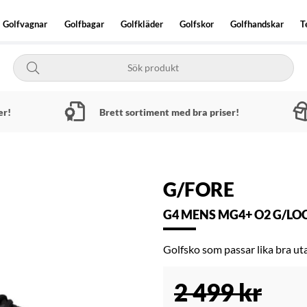
Golfvagnar
Golfbagar
Golfkläder
Golfskor
Golfhandskar
T
er!
Brett sortiment med bra priser!
G/FORE
G4 MENS MG4+ O2 G/LOCK
Golfsko som passar lika bra ut
2 499
kr