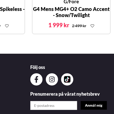
G/Fore
pikeless -
G4 Mens MG4+ O2 Camo Accent
- Snow/Twilight
1 999 kr
r
2 499 kr
Följ oss
Prenumerera på vårat nyhetsbrev