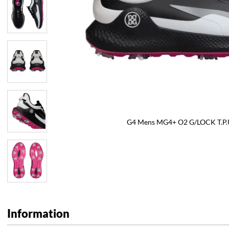
G4 Mens MG4+ O2 G/LOCK T.P.U
Information