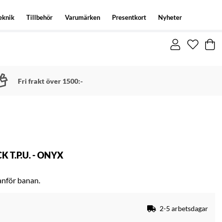
eknik
Tillbehör
Varumärken
Presentkort
Nyheter
Fri frakt över 1500:-
 T.P.U. - ONYX
anför banan.
2-5 arbetsdagar