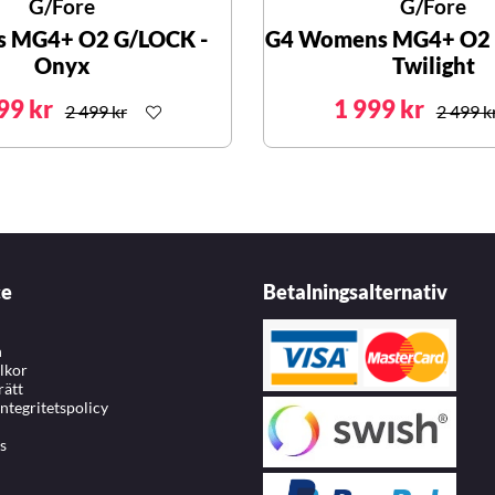
G/Fore
G/Fore
s MG4+ O2 G/LOCK -
G4 Womens MG4+ O2 S
Onyx
Twilight
99 kr
1 999 kr
2 499 kr
2 499 k
ce
Betalningsalternativ
n
llkor
rätt
integritetspolicy
s