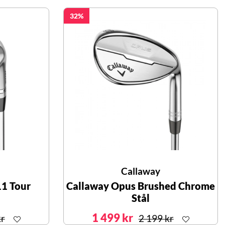
32
Callaway
11 Tour
Callaway Opus Brushed Chrome
Stål
1 499 kr
kr
2 199 kr