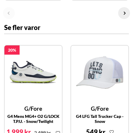
Se fler varor
20
G/Fore
G/Fore
G4 Mens MG4+ O2 G/LOCK
G4 LFG Tall Trucker Cap -
T.P.U. - Snow/Twilight
Snow
1 999 kr
549 kr
2 499 kr