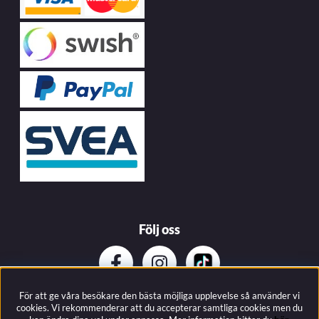
Följ oss
För att ge våra besökare den bästa möjliga upplevelse så använder vi
Prenumerera på vårat nyhetsbrev
cookies. Vi rekommenderar att du accepterar samtliga cookies men du