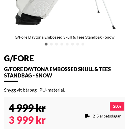
G/Fore Daytona Embossed Skull & Tees Standbag - Snow
G/FORE
G/FORE DAYTONA EMBOSSED SKULL & TEES
STANDBAG - SNOW
Snygg vit bärbag i PU-material.
4 999
kr
20
2-5 arbetsdagar
3 999
kr