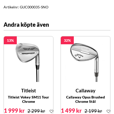
Artikelnr:
GUC000035-SNO
Andra köpte även
13
32
Titleist
Callaway
Titleist Vokey SM11 Tour
Callaway Opus Brushed
Chrome
Chrome Stål
1 999 kr
1 499 kr
2 299 kr
2 199 kr