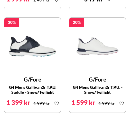
30
20
G/Fore
G/Fore
G4 Mens Gallivan2r T.P.U.
G4 Mens Gallivan2r T.P.U. -
Saddle - Snow/Twilight
Snow/Twilight
1 399 kr
1 599 kr
1 999 kr
1 999 kr