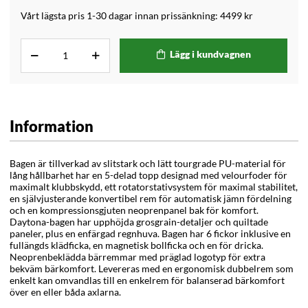
Vårt lägsta pris 1-30 dagar innan prissänkning:
4499 kr
Lägg i kundvagnen
Information
Bagen är tillverkad av slitstark och lätt tourgrade PU-material för
lång hållbarhet har en 5-delad topp designad med velourfoder för
maximalt klubbskydd, ett rotatorstativsystem för maximal stabilitet,
en självjusterande konvertibel rem för automatisk jämn fördelning
och en kompressionsgjuten neoprenpanel bak för komfort.
Daytona-bagen har upphöjda grosgrain-detaljer och quiltade
paneler, plus en enfärgad regnhuva. Bagen har
6 fickor inklusive en
fullängds klädficka, en magnetisk bollficka och en för dricka.
Neoprenbeklädda bärremmar med präglad logotyp för extra
bekväm bärkomfort.
Levereras med en ergonomisk dubbelrem som
enkelt kan omvandlas till en enkelrem för balanserad bärkomfort
över en eller båda axlarna.