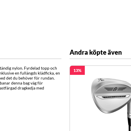
Andra köpte även
ständig nylon. Fyrdelad topp och
13
klusive en fullängds klädficka, en
 med det du behöver för rundan.
banar denna bag väg för
trastfärgad dragkedja med