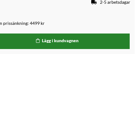
2-5 arbetsdagar
an prissänkning:
4499 kr
Lägg i kundvagnen