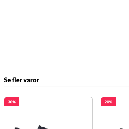
Se fler varor
30
20