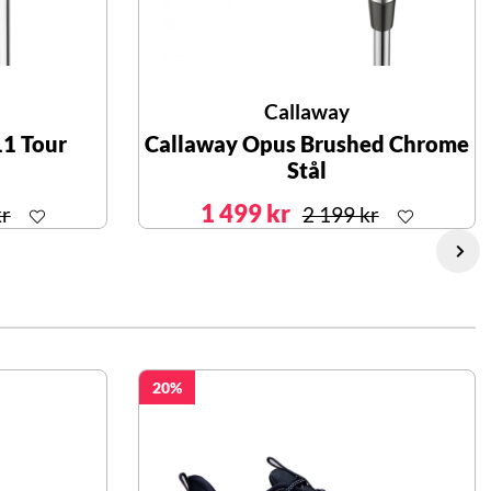
Callaway
11 Tour
Callaway Opus Brushed Chrome
Stål
1 499 kr
kr
2 199 kr
20