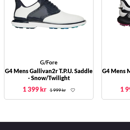
G/Fore
G4 Mens Gallivan2r T.P.U. Saddle
G4 Mens M
- Snow/Twilight
1 399 kr
1 9
1 999 kr