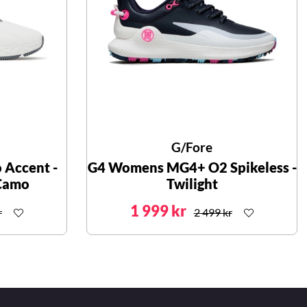
G/Fore
Accent -
G4 Womens MG4+ O2 Spikeless -
Camo
Twilight
1 999 kr
r
2 499 kr