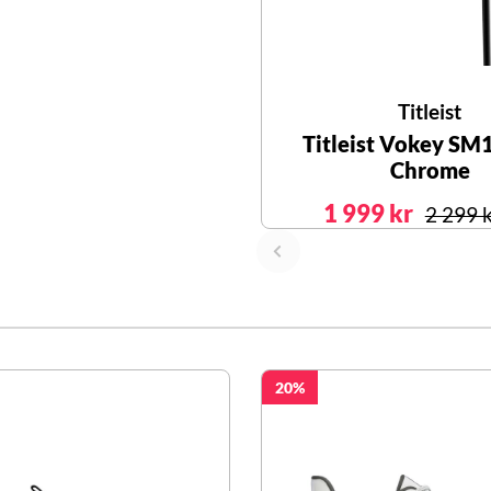
Titleist
Titleist Vokey SM
Chrome
1 999 kr
2 299 
20