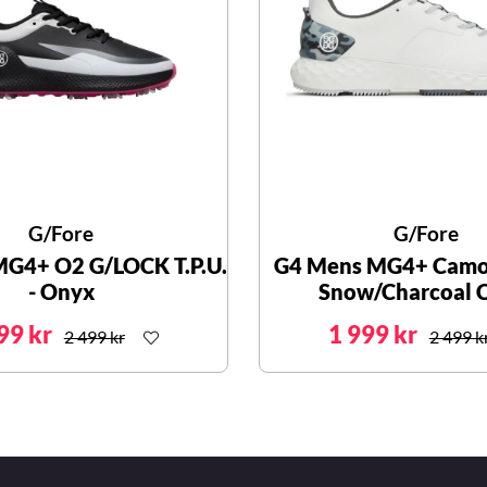
G/Fore
G/Fore
G4+ O2 G/LOCK T.P.U.
G4 Mens MG4+ Camo 
- Onyx
Snow/Charcoal 
99 kr
1 999 kr
2 499 kr
2 499 k