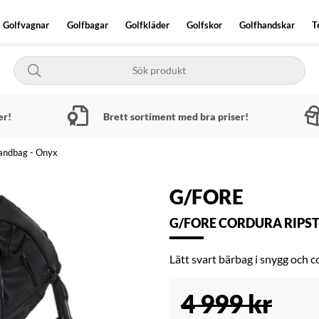
Golfvagnar
Golfbagar
Golfkläder
Golfskor
Golfhandskar
T
er!
Brett sortiment med bra priser!
tandbag - Onyx
G/FORE
G/FORE CORDURA RIPST
Lätt svart bärbag i snygg och c
4 999
kr