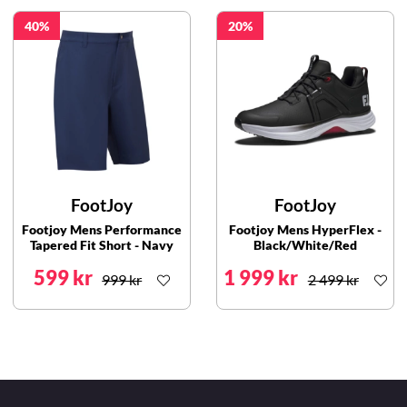
40
20
FootJoy
FootJoy
Footjoy Mens Performance
Footjoy Mens HyperFlex -
Tapered Fit Short - Navy
Black/White/Red
599 kr
1 999 kr
999 kr
2 499 kr