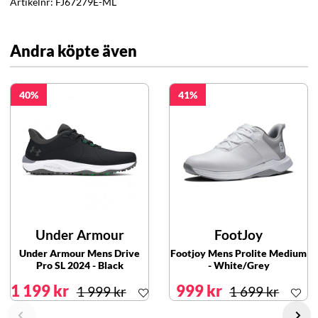
Artikelnr:
FJ67279E-ML
Andra köpte även
40
41
Under Armour
FootJoy
Under Armour Mens Drive
Footjoy Mens Prolite Medium
Pro SL 2024 - Black
- White/Grey
1 199 kr
999 kr
1 999 kr
1 699 kr