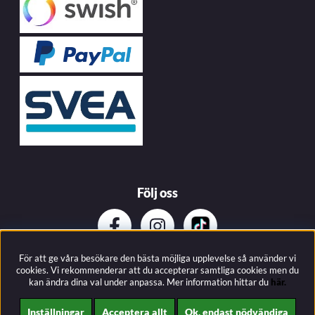
Följ oss
För att ge våra besökare den bästa möjliga upplevelse så använder vi
Prenumerera på vårat nyhetsbrev
cookies. Vi rekommenderar att du accepterar samtliga cookies men du
kan ändra dina val under anpassa.
Mer information hittar du
här.
Inställningar
Acceptera allt
Ok, endast nödvändiga