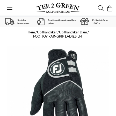
Snabba
Brett sortiment med bra
Fri frakt över
leveranser!
priser!
1500:-
Hem
Golfhandskar
Golfhandskar Dam
FOOTJOY RAINGRIP LADIES LH