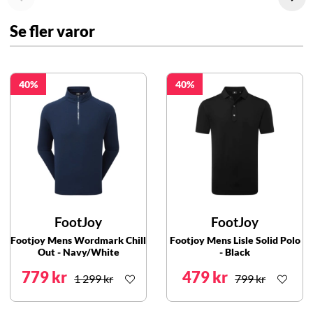
Se fler varor
40
40
FootJoy
FootJoy
Footjoy Mens Wordmark Chill
Footjoy Mens Lisle Solid Polo
Out - Navy/White
- Black
779 kr
479 kr
1 299 kr
799 kr