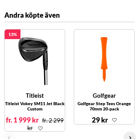
Andra köpte även
13
Titleist
Golfgear
Titleist Vokey SM11 Jet Black
Golfgear Step Tees Orange
Custom
70mm 20-pack
fr. 1 999 kr
29 kr
fr. 2 299
kr