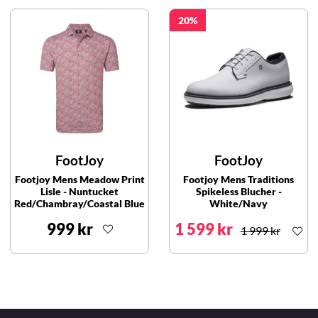
20
FootJoy
FootJoy
Footjoy Mens Meadow Print
Footjoy Mens Traditions
Lisle - Nuntucket
Spikeless Blucher -
Red/Chambray/Coastal Blue
White/Navy
999 kr
1 599 kr
1 999 kr