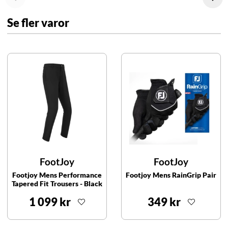
Se fler varor
FootJoy
FootJoy
Footjoy Mens Performance
Footjoy Mens RainGrip Pair
Tapered Fit Trousers - Black
1 099 kr
349 kr