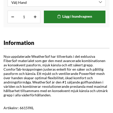
Lägg i kundvagnen
Information
Nya uppdaterade WeatherSof har tillverkats i det exklusiva
FiberSof-materialet som ger den mest avancerade kombinationen
av konsekvent passform, mjuk känsla och ett säkert grepp.
ComforTab-knäppningen justeras enkelt för en säker och pålitlig
passform och känsla. Ett mjukt och ventilerande PowerNet-mesh
över handen skapar optimal flexibilitet, ökad komfort och
andningsförmåga.
WeatherSof är den #1 säljande golfhandsken i
världen och kombinerar revolutionerande prestanda med maximal
hållbarhet tillsammans med en konsekvent mjuk känsla och utmärk
grepp i alla väderförhållanden.
Artikelnr:
66159XL