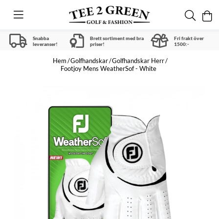
Snabba
Brett sortiment med bra
Fri frakt över
leveranser!
priser!
1500:-
Hem
Golfhandskar
Golfhandskar Herr
Footjoy Mens WeatherSof - White