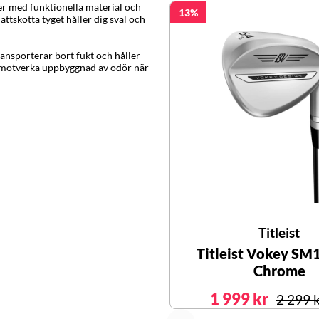
r med funktionella material och
13
ättskötta tyget håller dig sval och
ansporterar bort fukt och håller
tt motverka uppbyggnad av odör när
Titleist
Titleist Vokey SM
Chrome
1 999 kr
2 299 