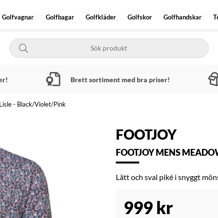
Golfvagnar
Golfbagar
Golfkläder
Golfskor
Golfhandskar
T
er!
Brett sortiment med bra priser!
sle - Black/Violet/Pink
FOOTJOY
FOOTJOY MENS MEADOW 
Lätt och sval piké i snyggt mön
999
kr