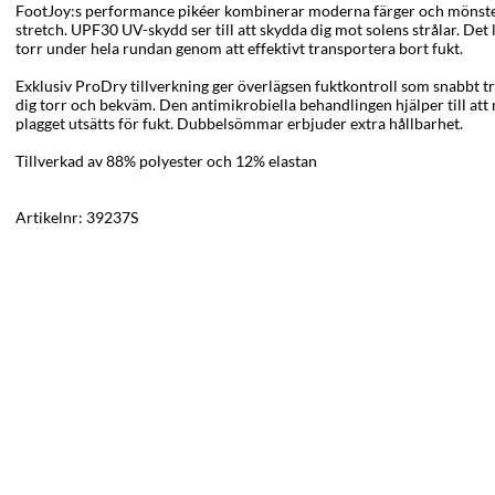
FootJoy:s performance pikéer kombinerar moderna färger och mönste
stretch. UPF30 UV-skydd ser till att skydda dig mot solens strålar. Det l
torr under hela rundan genom att effektivt transportera bort fukt.
Exklusiv ProDry tillverkning ger överlägsen fuktkontroll som snabbt tr
dig torr och bekväm. Den antimikrobiella behandlingen hjälper till a
plagget utsätts för fukt. Dubbelsömmar erbjuder extra hållbarhet.
Tillverkad av
88% polyester och 12% elastan
Artikelnr:
39237S