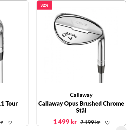
32
Callaway
11 Tour
Callaway Opus Brushed Chrome
Stål
1 499 kr
kr
2 199 kr