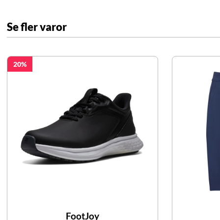
Se fler varor
20
FootJoy