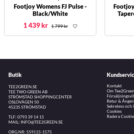
Footjoy Womens FJ Pulse -
Footjo
Black/White
Taper
1 439 kr
1 799 kr
Butik
Kundservi
Kontakt
TEE2GREEN.SE
Om Tee2Gree
TEE TWO GREEN AB
Försäljningsvi
STRÖMSTAD SHOPPINGCENTER
Retur & Ånger
OSLOVÄGEN 50
Sekretess och 
45235 STRÖMSTAD
Cookies
Radera Cookie
TLF:
0793 39 14 15
MAIL:
INFO@TEE2GREEN.SE
ORG.NR: 559115-1575