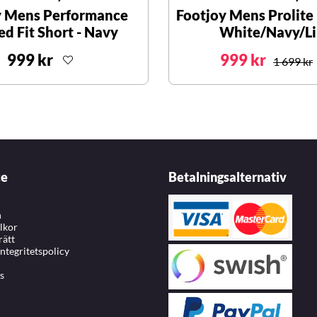
y Mens Performance
Footjoy Mens Prolite
ed Fit Short - Navy
White/Navy/L
999 kr
999 kr
1 699 kr
ce
Betalningsalternativ
n
llkor
rätt
integritetspolicy
s