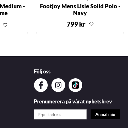
 Medium -
Footjoy Mens Lisle Solid Polo -
ime
Navy
799 kr
Följ oss
Prenumerera på vårat nyhetsbrev