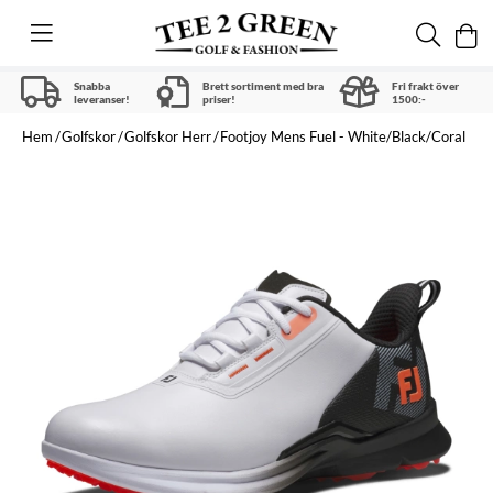
Snabba
Brett sortiment med bra
Fri frakt över
leveranser!
priser!
1500:-
Hem
Golfskor
Golfskor Herr
Footjoy Mens Fuel - White/Black/Coral