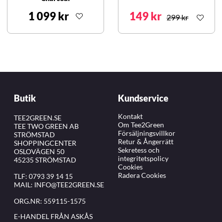
1 099 kr
149 kr
299 kr
Butik
Kundservice
Kontakt
TEE2GREEN.SE
Om Tee2Green
TEE TWO GREEN AB
Försäljningsvillkor
STRÖMSTAD
Retur & Ångerrätt
SHOPPINGCENTER
Sekretess och
OSLOVÄGEN 50
integritetspolicy
45235 STRÖMSTAD
Cookies
Radera Cookies
TLF:
0793 39 14 15
MAIL:
INFO@TEE2GREEN.SE
ORG.NR: 559115-1575
E-HANDEL FRÅN ASKÅS