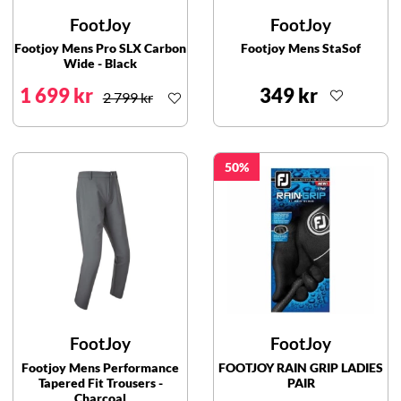
FootJoy
FootJoy
Footjoy Mens Pro SLX Carbon
Footjoy Mens StaSof
Wide - Black
1 699 kr
349 kr
2 799 kr
50
FootJoy
FootJoy
Footjoy Mens Performance
FOOTJOY RAIN GRIP LADIES
Tapered Fit Trousers -
PAIR
Charcoal