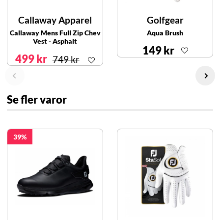
Callaway Apparel
Golfgear
Callaway Mens Full Zip Chev
Aqua Brush
Vest - Asphalt
149 kr
499 kr
749 kr
Se fler varor
39