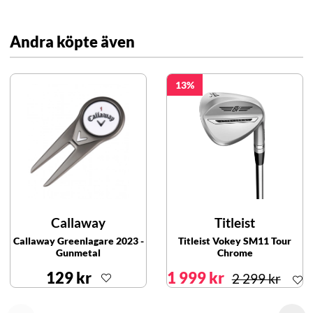
Andra köpte även
13
Callaway
Titleist
Callaway Greenlagare 2023 -
Titleist Vokey SM11 Tour
Gunmetal
Chrome
129 kr
1 999 kr
2 299 kr