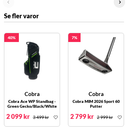
Se fler varor
40
7
Cobra
Cobra
Cobra Ace WP Standbag -
Cobra MIM 2026 Sport 60
Green Gecko/Black/White
Putter
2 099 kr
2 799 kr
3 499 kr
2 999 kr