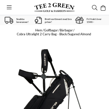
Snabba
Brett sortiment med bra
Fri frakt över
leveranser!
priser!
1500:-
Hem
Golfbagar
Bärbagar
Cobra Ultralight 2 Carry Bag - Black/Sugared Almond