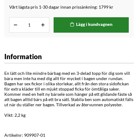
Vårt lägsta pris 1-30 dagar innan prissänkning:
1799 kr
Lägg i kundvagnen
Information
En lätt och lite mindre bärbag med en 3-delad topp för dig som vill
bära men inte ha med dig allt för mycket i bagen under rundan.
Bagen har sex fickor i olika storlekar, allt från den stora sidofickan
för extra kläder till en mjukt stoppad ficka för ömtåliga saker.
Kommer med en helt ny bärsele som hänger på ett glidande fäste så
att bagen alltid bärs på ett bra sätt. Stabila ben som automatiskt fälls
ut när du ställer ner bagen. Tillverkad av återvunnen polyester.
Vikt: 2,2 kg
Artikelnr:
909907-01