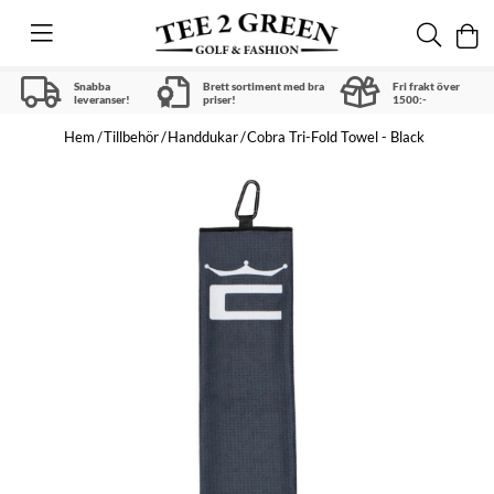
Snabba
Brett sortiment med bra
Fri frakt över
leveranser!
priser!
1500:-
Hem
Tillbehör
Handdukar
Cobra Tri-Fold Towel - Black