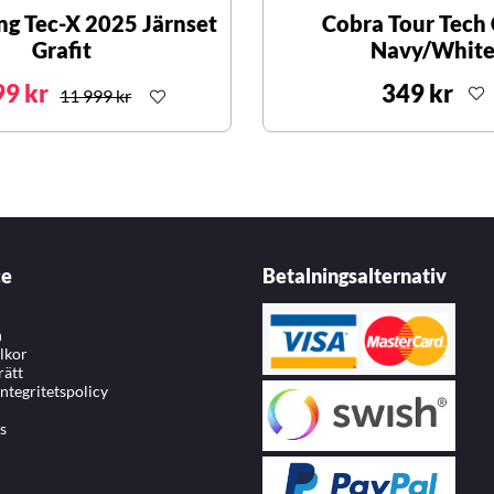
ng Tec-X 2025 Järnset
Cobra Tour Tech 
Grafit
Navy/Whit
99 kr
349 kr
11 999 kr
ce
Betalningsalternativ
n
llkor
rätt
integritetspolicy
s