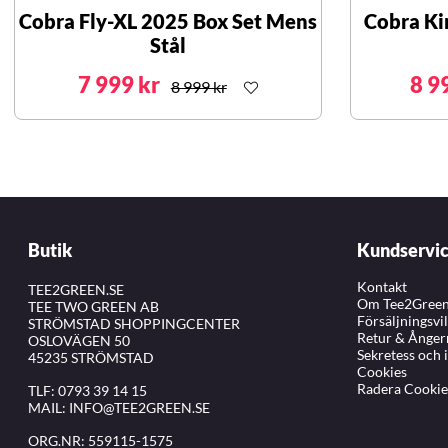
Cobra Fly-XL 2025 Box Set Mens
Cobra Ki
Stål
7 999 kr
8 9
8 999 kr
Butik
Kundservi
Kontakt
TEE2GREEN.SE
Om Tee2Gree
TEE TWO GREEN AB
Försäljningsvi
STRÖMSTAD SHOPPINGCENTER
Retur & Ånger
OSLOVÄGEN 50
Sekretess och 
45235 STRÖMSTAD
Cookies
Radera Cookie
TLF:
0793 39 14 15
MAIL:
INFO@TEE2GREEN.SE
ORG.NR: 559115-1575