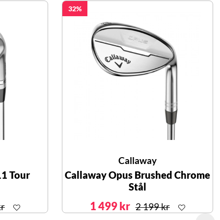
32
Callaway
11 Tour
Callaway Opus Brushed Chrome
Stål
1 499 kr
kr
2 199 kr