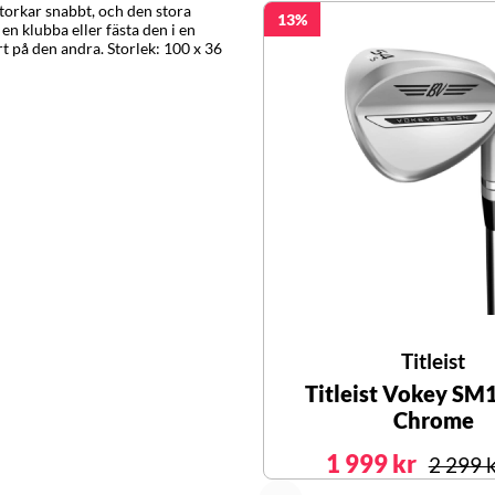
torkar snabbt, och den stora
13
en klubba eller fästa den i en
 på den andra. Storlek: 100 x 36
Titleist
Titleist Vokey SM
Chrome
1 999 kr
2 299 