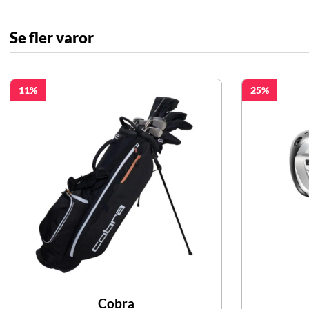
Se fler varor
11
25
Cobra