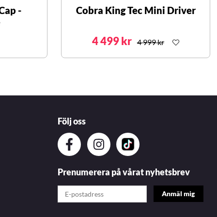
Cap -
Cobra King Tec Mini Driver
e
4 499 kr
4 999 kr
Följ oss
Prenumerera på vårat nyhetsbrev