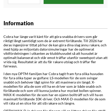
Information
Cobra har länge varit känt för att göra snabba drivers som går
riktigt långt samtidigt som de är extremt förlåtande. Till 2026 har
deras ingenjörer tittat på hur de kan göra dina slag ännu rakare, och
med hjälp av miljontals datorsimuleringar har de optimerat
viktfördelningen i utkanten av klubbhuvudet så att huvudet är
optimalt balanserat och står emot träffar utanför sweetspot utan att
vrida sig. Resultatet är att du får rakare utslag och träffar fler
fairways.
I den nya OPTM-familjen har Cobra tagit fram fyra olika huvuden
för fyra olika typer av golfare: LS-modellen för de som svingar
snabbt och behöver lågt spinn för att maximera sin längd. X-
modellen för alla de som vill ha en driver som är både snabb och
förlåtande och som vill kunna justera hur mycket bollen spinner.
MAX-K-modellen för de som har en ojämn bollträff och vill ha en
maximalt förlåtande 10K-driver. Och MAX-D-modellen för de som
vill räta ut en slice för att slå rakare och längre.
OPTM MAX-D är drivern för dig som vill en lättare driver för att få