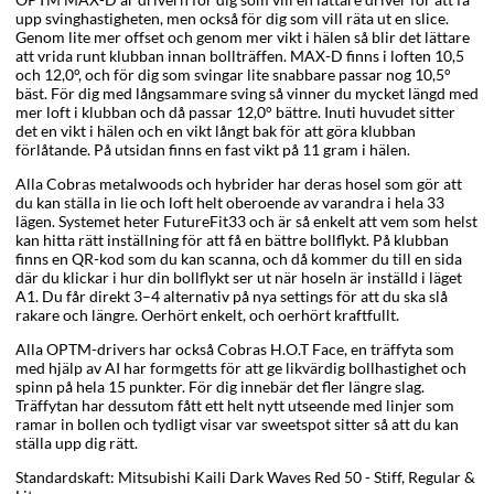
upp svinghastigheten, men också för dig som vill räta ut en slice.
Genom lite mer offset och genom mer vikt i hälen så blir det lättare
att vrida runt klubban innan bollträffen. MAX-D finns i loften 10,5
och 12,0°, och för dig som svingar lite snabbare passar nog 10,5°
bäst. För dig med långsammare sving så vinner du mycket längd med
mer loft i klubban och då passar 12,0° bättre. Inuti huvudet sitter
det en vikt i hälen och en vikt långt bak för att göra klubban
förlåtande. På utsidan finns en fast vikt på 11 gram i hälen.
Alla Cobras metalwoods och hybrider har deras hosel som gör att
du kan ställa in lie och loft helt oberoende av varandra i hela 33
lägen. Systemet heter FutureFit33 och är så enkelt att vem som helst
kan hitta rätt inställning för att få en bättre bollflykt. På klubban
finns en QR-kod som du kan scanna, och då kommer du till en sida
där du klickar i hur din bollflykt ser ut när hoseln är inställd i läget
A1. Du får direkt 3–4 alternativ på nya settings för att du ska slå
rakare och längre. Oerhört enkelt, och oerhört kraftfullt.
Alla OPTM-drivers har också Cobras H.O.T Face, en träffyta som
med hjälp av AI har formgetts för att ge likvärdig bollhastighet och
spinn på hela 15 punkter. För dig innebär det fler längre slag.
Träffytan har dessutom fått ett helt nytt utseende med linjer som
ramar in bollen och tydligt visar var sweetspot sitter så att du kan
ställa upp dig rätt.
Standardskaft: Mitsubishi Kaili Dark Waves Red 50 - Stiff, Regular &