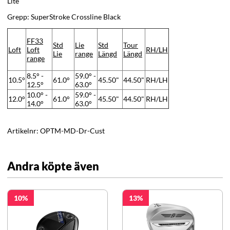
Lite
Grepp: SuperStroke Crossline Black
FF33
Std
Lie
Std
Tour
Loft
Loft
RH/LH
Lie
range
Längd
Längd
range
8.5° -
59.0° -
10.5°
61.0°
45.50"
44.50"
RH/LH
12.5°
63.0°
10.0° -
59.0° -
12.0°
61.0°
45.50"
44.50"
RH/LH
14.0°
63.0°
Artikelnr:
OPTM-MD-Dr-Cust
Andra köpte även
10
13