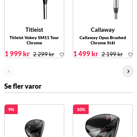
Titleist
Callaway
Titleist Vokey SM11 Tour
Callaway Opus Brushed
Chrome
Chrome Stål
1 999 kr
1 499 kr
2 299 kr
2 199 kr
Se fler varor
9
10