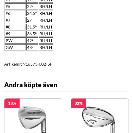
#5
22°
RH/LH
#6
24,5°
RH/LH
#7
27
°
RH/LH
#8
31,5
°
RH/LH
#9
36,5°
RH/LH
PW
42
°
RH/LH
GW
48
°
RH/LH
Artikelnr:
916573-002-5P
Andra köpte även
13
32