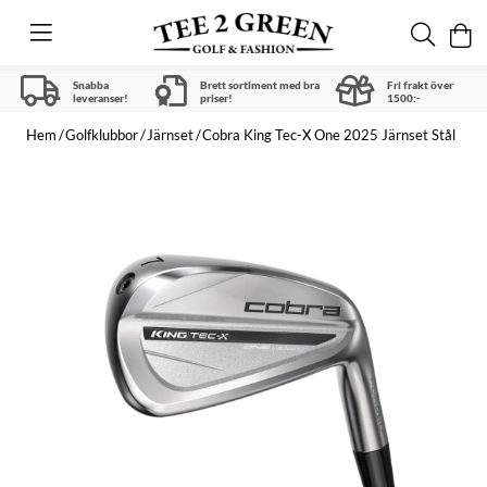
Snabba
Brett sortiment med bra
Fri frakt över
leveranser!
priser!
1500:-
Hem
Golfklubbor
Järnset
Cobra King Tec-X One 2025 Järnset Stål