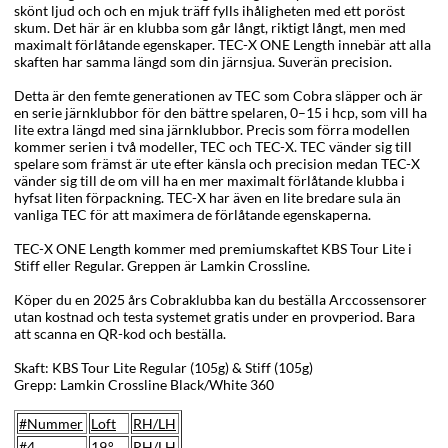
skönt ljud och och en mjuk träff fylls ihåligheten med ett poröst
skum. Det här är en klubba som går långt, riktigt långt, men med
maximalt förlåtande egenskaper. TEC-X ONE Length innebär att alla
skaften har samma längd som din järnsjua. Suverän precision.
Detta är den femte generationen av TEC som Cobra släpper och är
en serie järnklubbor för den bättre spelaren, 0–15 i hcp, som vill ha
lite extra längd med sina järnklubbor. Precis som förra modellen
kommer serien i två modeller, TEC och TEC-X. TEC vänder sig till
spelare som främst är ute efter känsla och precision medan TEC-X
vänder sig till de om vill ha en mer maximalt förlåtande klubba i
hyfsat liten förpackning. TEC-X har även en lite bredare sula än
vanliga TEC för att maximera de förlåtande egenskaperna.
TEC-X ONE Length kommer med premiumskaftet KBS Tour Lite i
Stiff eller Regular. Greppen är Lamkin Crossline.
Köper du en 2025 års Cobraklubba kan du beställa Arccossensorer
utan kostnad och testa systemet gratis under en provperiod. Bara
att scanna en QR-kod och beställa.
Skaft: KBS Tour Lite
Regular (105g) &
Stiff (105g)
Grepp: Lamkin Crossline Black/White 360
#Nummer
Loft
RH/LH
#4
19,°
RH/LH