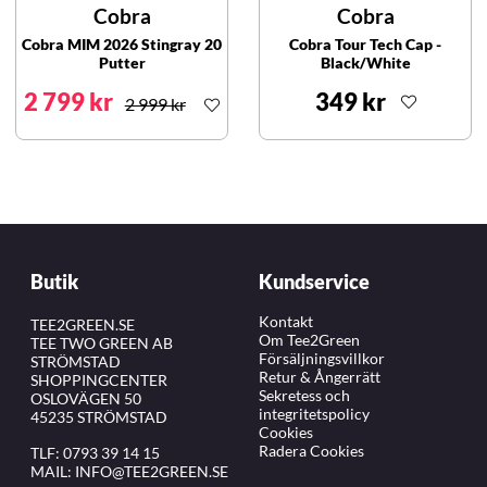
Cobra
Cobra
Cobra MIM 2026 Stingray 20
Cobra Tour Tech Cap -
Putter
Black/White
2 799 kr
349 kr
2 999 kr
Butik
Kundservice
Kontakt
TEE2GREEN.SE
Om Tee2Green
TEE TWO GREEN AB
Försäljningsvillkor
STRÖMSTAD
Retur & Ångerrätt
SHOPPINGCENTER
Sekretess och
OSLOVÄGEN 50
integritetspolicy
45235 STRÖMSTAD
Cookies
Radera Cookies
TLF:
0793 39 14 15
MAIL:
INFO@TEE2GREEN.SE