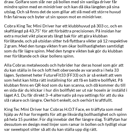
draw. Golfare som slår ner på bollen med sin vanliga driver får
mindre spinn med en minidriver och kan då öka längden på sina
utslag. Och så finns det de som gillar att slå med ett större huvud
från fairway och byter ut sin spoon mot en minidriver.
Cobra King Tec Mini Driver har ett klubbhuvud på 303 cc, och en
skaftlängd på 43,75" för att förbättra precisionen. På insidan har
extra mycket vikt placerats långt bak för att göra klubban
förlåtande, och på utsidan sitter två flyttbara vikter på 12 respektive
2 gram. Med den tunga vikten fram ökar bollhastigheten samtidigt
som du får lägre spinn. Med den tyngre vikten bak gör du klubban
mer förlåtande och ökar bollens spinn.
Alla Cobras metalwoods och hybrider har deras hosel som gör att
du kan ställa in lie och loft helt oberoende av varandra i hela 33
lägen. Systemet heter FutureFit33 (FF33) och är så enkelt att vem
som helst kan hitta rätt inställning för att få en bättre bollflykt. På
klubban finns en QR-kod som du kan scanna, och då kommer du till
en sida där du klickar i hur din bollflykt ser ut när hoseln är inställd i
läget A1. Du får direkt 3–4 alternativ på nya settings för att du ska
slå rakare och längre. Oerhört enkelt, och oerhört kraftfullt.
King Tec Mini Driver har Cobras H.O.T Face, en träffyta som med
hjälp av AI har formgetts för att ge likvärdig bollhastighet och spinn
på hela 15 punkter. För dig innebär det fler längre slag. Träffytan har
dessutom en design med linjer som ramar in bollen och tydligt visar
var sweetspot sitter så att du kan ställa upp dig rätt.