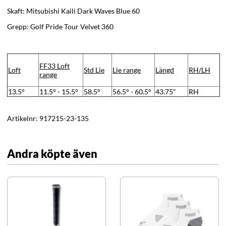
Skaft: Mitsubishi Kaili Dark Waves Blue 60
Grepp: Golf Pride Tour Velvet 360
FF33
Loft
Loft
Std Lie
Lie range
Längd
RH/LH
range
13.5°
11.5° - 15.5°
58.5°
56.5° - 60.5°
43.75"
RH
Artikelnr:
917215-23-135
Andra köpte även