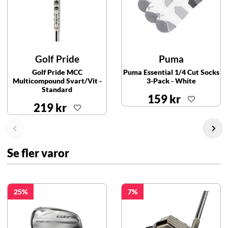
Golf Pride
Puma
Golf Pride MCC
Puma Essential 1/4 Cut Socks
Multicompound Svart/Vit -
3-Pack - White
Standard
159 kr
219 kr
Se fler varor
25
7