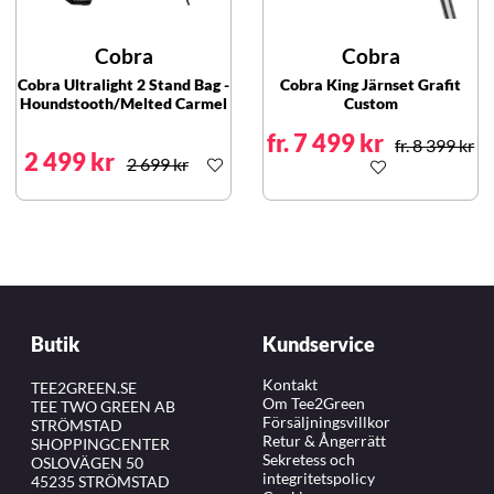
Cobra
Cobra
Cobra Ultralight 2 Stand Bag -
Cobra King Järnset Grafit
Houndstooth/Melted Carmel
Custom
fr. 7 499 kr
fr. 8 399 kr
2 499 kr
2 699 kr
Butik
Kundservice
Kontakt
TEE2GREEN.SE
Om Tee2Green
TEE TWO GREEN AB
Försäljningsvillkor
STRÖMSTAD
Retur & Ångerrätt
SHOPPINGCENTER
Sekretess och
OSLOVÄGEN 50
integritetspolicy
45235 STRÖMSTAD