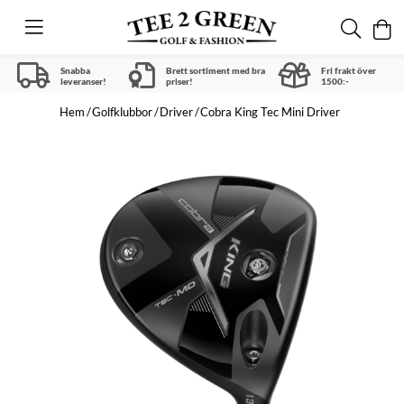
Snabba
Brett sortiment med bra
Fri frakt över
leveranser!
priser!
1500:-
Hem
Golfklubbor
Driver
Cobra King Tec Mini Driver