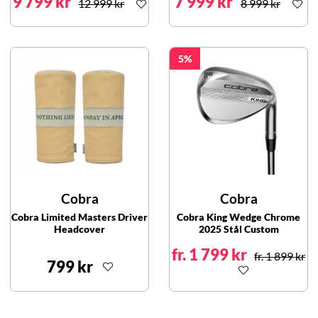
9 799 kr
7 999 kr
12 999 kr
8 999 kr
5
Cobra
Cobra
Cobra Limited Masters Driver
Cobra King Wedge Chrome
Headcover
2025 Stål Custom
fr. 1 799 kr
fr. 1 899 kr
799 kr