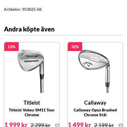
Artikelnr:
953025-06
Andra köpte även
13
32
Titleist
Callaway
Titleist Vokey SM11 Tour
Callaway Opus Brushed
Chrome
Chrome Stål
1 999 kr
1 499 kr
2 299 kr
2 199 kr