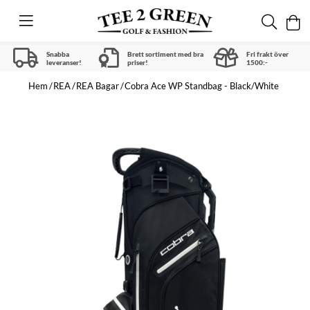
Snabba
Brett sortiment med bra
Fri frakt över
leveranser!
priser!
1500:-
Hem
REA
REA Bagar
Cobra Ace WP Standbag - Black/White