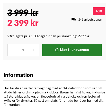
3 999
kr
40
2-5 arbetsdagar
2 399
kr
Vårt lägsta pris 1-30 dagar innan prissänkning:
2799 kr
Lägg i kundvagnen
Information
Här får du en vattentät vagnbag med en 14-delad topp som ser till
att du håller ordning på dina klubbor.
Bagen har 7 st fickor, inklusive
två stora klädesfickor, en fleecefodrad värdeficka och en isolerad
kylficka för drycker. Så gott om plats för allt du behöver ha med dig
för rundan
.