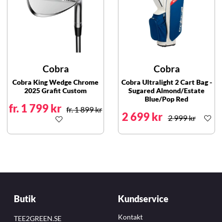
Cobra
Cobra
Cobra King Wedge Chrome
Cobra Ultralight 2 Cart Bag -
2025 Grafit Custom
Sugared Almond/Estate
Blue/Pop Red
fr. 1 799 kr
fr. 1 899 kr
2 699 kr
2 999 kr
Butik
Kundservice
Kontakt
TEE2GREEN.SE