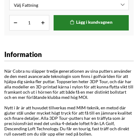
Lägg i kundvagnen
Information
När Cobra nu släpper tredje generationen av sina putters använder
de den mest avancerade teknologin som finns i golfvärlden för att
hjälpa dig sänka fler puttar. Toppserien heter 3DP Tour, och där har
alla modeller en 3D-printad kärna i nylon för att kunna flytta vikt till
framkant och ut i hörnen för att både få en mer distinkt bollstart
och en mer förlåtande klubba med hög MOI.
Nytt i år är att huvudet tillverkas med MIM-teknik, en metod där
gjuter stål under mycket högt tryck för att få till en jämnare kvalitet
och finare detaljer. Alla 3DP Tour-putters har en träffyta som är
precisionsfräst med det unika 4-delade loftet från LA Golf,
Descending Loft Technology. Du får en tourig, fast träff och direkt
rull oavsett om du slår upp eller ned på bollen.