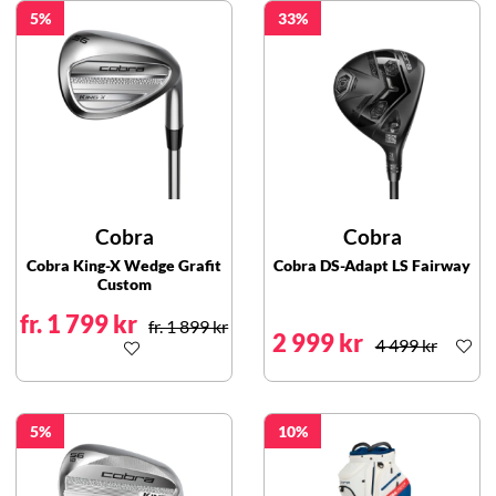
5
33
Cobra
Cobra
Cobra King-X Wedge Grafit
Cobra DS-Adapt LS Fairway
Custom
fr. 1 799 kr
fr. 1 899 kr
2 999 kr
4 499 kr
5
10