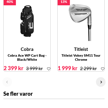
40
13
Cobra
Titleist
Cobra Ace WP Cart Bag -
Titleist Vokey SM11 Tour
Black/White
Chrome
2 399 kr
1 999 kr
3 999 kr
2 299 kr
Se fler varor