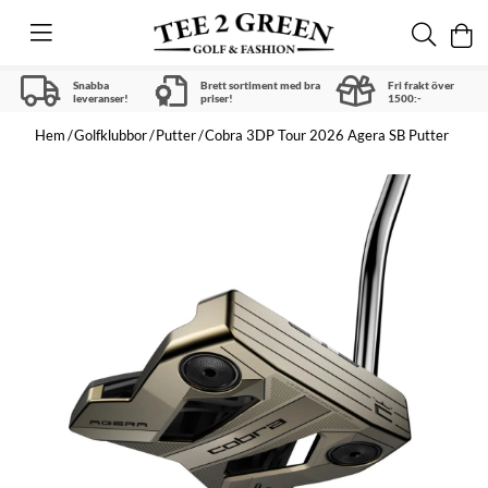
Snabba
Brett sortiment med bra
Fri frakt över
leveranser!
priser!
1500:-
Hem
Golfklubbor
Putter
Cobra 3DP Tour 2026 Agera SB Putter