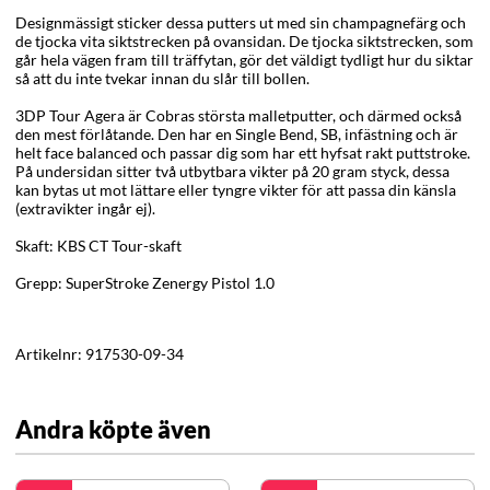
Designmässigt sticker dessa putters ut med sin champagnefärg och
de tjocka vita siktstrecken på ovansidan. De tjocka siktstrecken, som
går hela vägen fram till träffytan, gör det väldigt tydligt hur du siktar
så att du inte tvekar innan du slår till bollen.
3DP Tour Agera är Cobras största malletputter, och därmed också
den mest förlåtande. Den har en Single Bend, SB, infästning och är
helt face balanced och passar dig som har ett hyfsat rakt puttstroke.
På undersidan sitter två utbytbara vikter på 20 gram styck, dessa
kan bytas ut mot lättare eller tyngre vikter för att passa din känsla
(extravikter ingår ej).
Skaft: KBS CT Tour-skaft
Grepp: SuperStroke Zenergy Pistol 1.0
Artikelnr:
917530-09-34
Andra köpte även