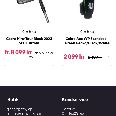
Cobra
Cobra
Cobra King Tour Black 2023
Cobra Ace WP Standbag -
Stål Custom
Green Gecko/Black/White
fr. 8 099 kr
fr. 9 999 kr
2 099 kr
3 499 kr
Butik
Kundservice
Kontakt
TEE2GREEN.SE
Om Tee2Green
TEE TWO GREEN AB