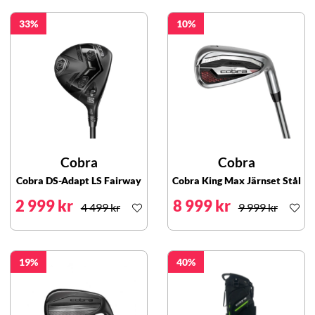
33
10
Cobra
Cobra
Cobra DS-Adapt LS Fairway
Cobra King Max Järnset Stål
2 999 kr
8 999 kr
4 499 kr
9 999 kr
19
40