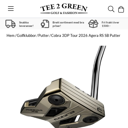
Snabba
Brett sortiment med bra
Fri frakt över
leveranser!
priser!
1500:-
Hem
Golfklubbor
Putter
Cobra 3DP Tour 2026 Agera RS SB Putter