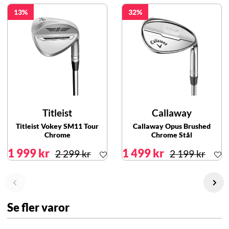
13
32
Titleist
Callaway
Titleist Vokey SM11 Tour
Callaway Opus Brushed
Chrome
Chrome Stål
1 999 kr
1 499 kr
2 299 kr
2 199 kr
Se fler varor