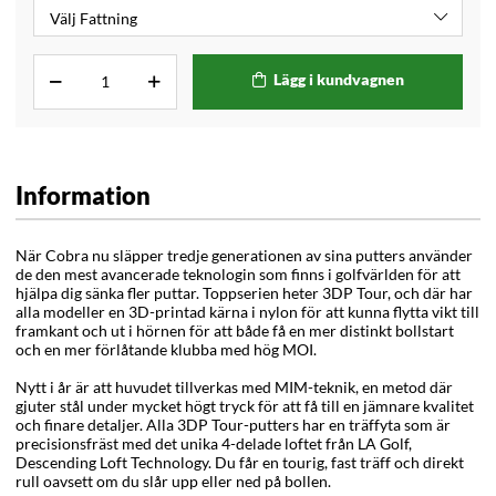
Lägg i kundvagnen
Information
När Cobra nu släpper tredje generationen av sina putters använder
de den mest avancerade teknologin som finns i golfvärlden för att
hjälpa dig sänka fler puttar. Toppserien heter 3DP Tour, och där har
alla modeller en 3D-printad kärna i nylon för att kunna flytta vikt till
framkant och ut i hörnen för att både få en mer distinkt bollstart
och en mer förlåtande klubba med hög MOI.
Nytt i år är att huvudet tillverkas med MIM-teknik, en metod där
gjuter stål under mycket högt tryck för att få till en jämnare kvalitet
och finare detaljer. Alla 3DP Tour-putters har en träffyta som är
precisionsfräst med det unika 4-delade loftet från LA Golf,
Descending Loft Technology. Du får en tourig, fast träff och direkt
rull oavsett om du slår upp eller ned på bollen.