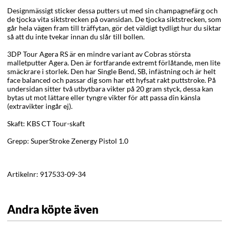
Designmässigt sticker dessa putters ut med sin champagnefärg och
de tjocka vita siktstrecken på ovansidan. De tjocka siktstrecken, som
går hela vägen fram till träffytan, gör det väldigt tydligt hur du siktar
så att du inte tvekar innan du slår till bollen.
3DP Tour Agera RS är en mindre variant av Cobras största
malletputter Agera. Den är fortfarande extremt förlåtande, men lite
smäckrare i storlek. Den har Single Bend, SB, infästning och är helt
face balanced och passar dig som har ett hyfsat rakt puttstroke. På
undersidan sitter två utbytbara vikter på 20 gram styck, dessa kan
bytas ut mot lättare eller tyngre vikter för att passa din känsla
(extravikter ingår ej).
Skaft: KBS CT Tour-skaft
Grepp: SuperStroke Zenergy Pistol 1.0
Artikelnr:
917533-09-34
Andra köpte även