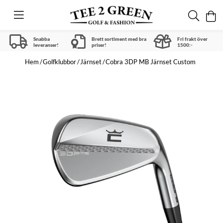
Snabba
Brett sortiment med bra
Fri frakt över
leveranser!
priser!
1500:-
Hem
Golfklubbor
Järnset
Cobra 3DP MB Järnset Custom