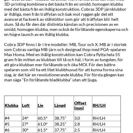
3D-printing kombinera det bästa från en smidd, homogen klubba
med det bästa från en ihålig konstruktion. Cobras 3DP järnklubbor
är ihåliga, men från träffytan och bak mot ryggen går det ett
avancerat fackverk av stålstöttor som gör att träffytan blir helt
stum. Så du får den där distinkta känslan och precisionen av en
smidd, homogen klubba, men också de förlåtande egenskaperna och
en högre launch av en ihålig klubba.
Cobra 3DP finns i år i tre modeller: MB, Tour och X. MB är i storlek
som Cobras vanliga MB-järn och designad ihop med PGA-spelaren
Max Homa. Med en ihålig konstruktion kan Cobra flytta hela 55
gram från mitten av klubban till tå och häl, i form av tungsten, för
att göra klubban mer förlåtande och öka MOI. För den bättre
spelaren som vill ha ett litet klubbhuvud för att kunna forma sina
slag, är det här en revolutionerande klubba. För första gången kan
man säga "En förlåtande bladklubba" utan att ljuga.
Offset
Klubba
Loft
Lie
Längd
RH/LH
(mm)
#4
24°
60.5°
38.75”
3.0
RH/LH
#5
27°
61.0°
38.25”
2.8
RH/LH
#6
30°
61.5°
37.75”
2.5
RH/LH