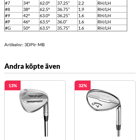
#7
34°
62.0°
37.25”
2.2
RH/LH
#8
38°
62.5°
36.75”
1.9
RH/LH
#9
42°
63.0°
36.25”
1.6
RH/LH
#P
46°
63.5°
36.0”
1.6
RH/LH
#G
50°
63.5°
35.75”
1.6
RH/LH
Artikelnr:
3DPIr-MB
Andra köpte även
13
32