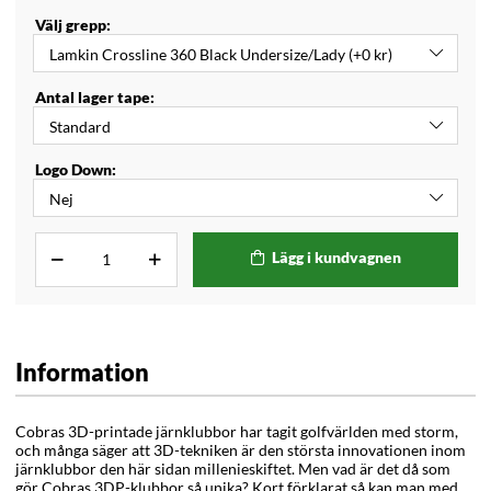
Välj grepp:
Antal lager tape:
Logo Down:
Lägg i kundvagnen
Information
Cobras 3D-printade järnklubbor har tagit golfvärlden med storm,
och många säger att 3D-tekniken är den största innovationen inom
järnklubbor den här sidan millenieskiftet. Men vad är det då som
gör Cobras 3DP-klubbor så unika? Kort förklarat så kan man med