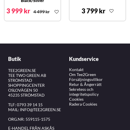
Black/Silver
3 999 kr
3 799 kr
4 499 kr
Butik
Kundservice
Kontakt
TEE2GREEN.SE
Om Tee2Green
TEE TWO GREEN AB
Försäljningsvillkor
STRÖMSTAD
Retur & Ångerrätt
SHOPPINGCENTER
Sekretess och
OSLOVÄGEN 50
integritetspolicy
45235 STRÖMSTAD
Cookies
Radera Cookies
TLF:
0793 39 14 15
MAIL:
INFO@TEE2GREEN.SE
ORG.NR: 559115-1575
E-HANDEL FRÅN ASKÅS