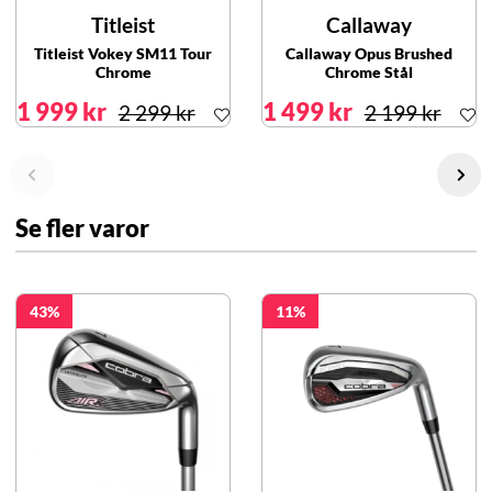
Titleist
Callaway
Titleist Vokey SM11 Tour
Callaway Opus Brushed
Chrome
Chrome Stål
1 999 kr
1 499 kr
2 299 kr
2 199 kr
Se fler varor
43
11