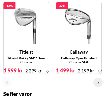
13
32
Titleist
Callaway
Titleist Vokey SM11 Tour
Callaway Opus Brushed
Chrome
Chrome Stål
1 999 kr
1 499 kr
2 299 kr
2 199 kr
Se fler varor