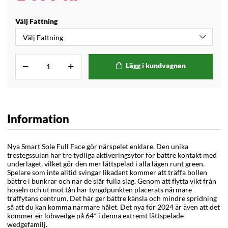
Välj Fattning
Lägg i kundvagnen
Information
Nya Smart Sole Full Face gör närspelet enklare. Den unika
trestegssulan har tre tydliga aktiveringsytor för bättre kontakt med
underlaget, vilket gör den mer lättspelad i alla lägen runt green.
Spelare som inte alltid svingar likadant kommer att träffa bollen
bättre i bunkrar och när de slår fulla slag. Genom att flytta vikt från
hoseln och ut mot tån har tyngdpunkten placerats närmare
träffytans centrum. Det här ger bättre känsla och mindre spridning
så att du kan komma närmare hålet. Det nya för 2024 är även att det
kommer en lobwedge på 64* i denna extremt lättspelade
wedgefamilj.