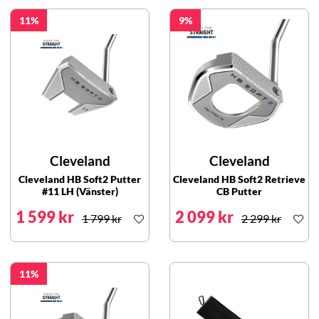
11
9
Cleveland
Cleveland
Cleveland HB Soft2 Putter
Cleveland HB Soft2 Retrieve
#11 LH (Vänster)
CB Putter
1 599 kr
2 099 kr
1 799 kr
2 299 kr
11