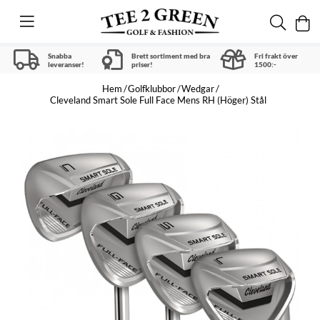
Snabba
Brett sortiment med bra
Fri frakt över
leveranser!
priser!
1500:-
Hem
Golfklubbor
Wedgar
Cleveland Smart Sole Full Face Mens RH (Höger) Stål