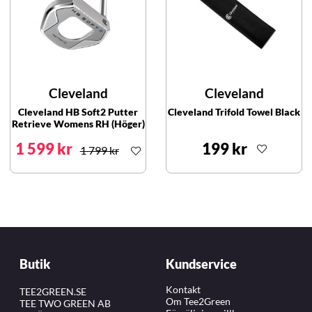
Cleveland
Cleveland
Cleveland HB Soft2 Putter
Cleveland Trifold Towel Black
Retrieve Womens RH (Höger)
1 599 kr
199 kr
1 799 kr
Butik
Kundservice
Kontakt
TEE2GREEN.SE
Om Tee2Green
TEE TWO GREEN AB