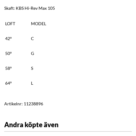
Skaft: KBS Hi-Rev Max 105
LOFT
MODEL
42°
C
50°
G
58°
S
64°
L
Artikelnr:
11238896
Andra köpte även