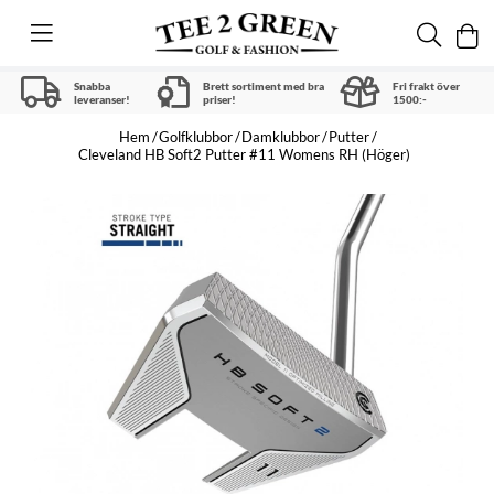
Snabba
Brett sortiment med bra
Fri frakt över
leveranser!
priser!
1500:-
Hem
Golfklubbor
Damklubbor
Putter
Cleveland HB Soft2 Putter #11 Womens RH (Höger)