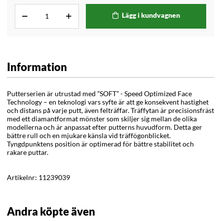
Lägg i kundvagnen
Information
Putterserien är utrustad med ”SOFT” - Speed Optimized Face
Technology – en teknologi vars syfte är att ge konsekvent hastighet
och distans på varje putt, även felträffar. Träffytan är precisionsfräst
med ett diamantformat mönster som skiljer sig mellan de olika
modellerna och är anpassat efter putterns huvudform. Detta ger
bättre rull och en mjukare känsla vid träffögonblicket.
Tyngdpunktens position är optimerad för bättre stabilitet och
rakare puttar.
Artikelnr:
11239039
Andra köpte även