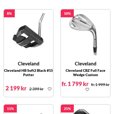
8
10
Cleveland
Cleveland
Cleveland HB Soft2 Black #15
Cleveland CBZ Full Face
Putter
Wedge Custom
fr. 1 799 kr
fr. 1 999 kr
2 199 kr
2 399 kr
11
25