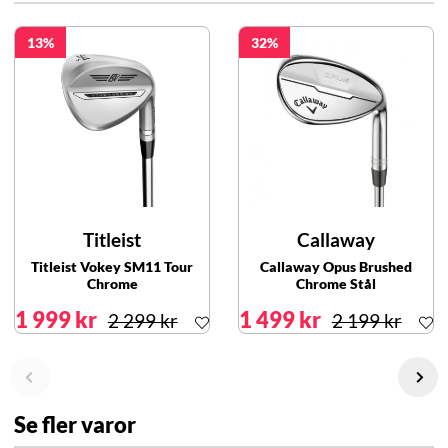
13
32
Titleist
Callaway
Titleist Vokey SM11 Tour
Callaway Opus Brushed
Chrome
Chrome Stål
1 999 kr
1 499 kr
2 299 kr
2 199 kr
Se fler varor