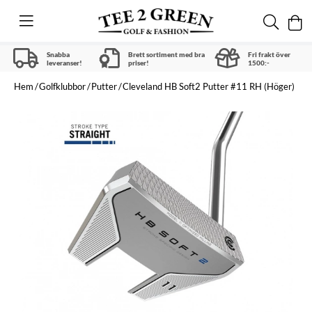
Snabba
Brett sortiment med bra
Fri frakt över
leveranser!
priser!
1500:-
Hem
Golfklubbor
Putter
Cleveland HB Soft2 Putter #11 RH (Höger)