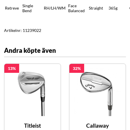
Single
Face
Retreve
RH/LH/WM
Straight
365g
Bend
Balanced
Artikelnr:
11239022
Andra köpte även
13
32
Titleist
Callaway