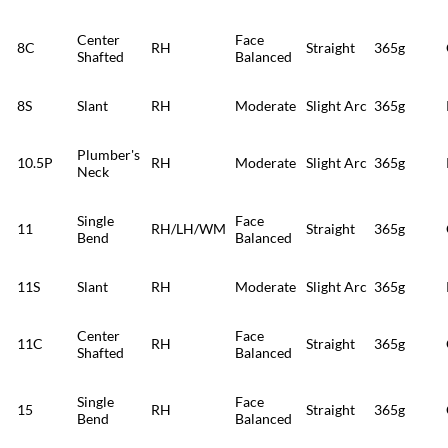
Center
Face
8C
RH
Straight
365g
Shafted
Balanced
8S
Slant
RH
Moderate
Slight Arc
365g
Plumber's
10.5P
RH
Moderate
Slight Arc
365g
Neck
Single
Face
11
RH/LH/WM
Straight
365g
Bend
Balanced
11S
Slant
RH
Moderate
Slight Arc
365g
Center
Face
11C
RH
Straight
365g
Shafted
Balanced
Single
Face
15
RH
Straight
365g
Bend
Balanced