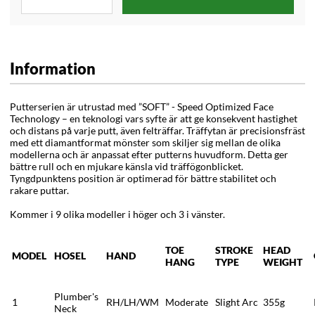
Information
Putterserien är utrustad med ”SOFT” - Speed Optimized Face
Technology – en teknologi vars syfte är att ge konsekvent hastighet
och distans på varje putt, även felträffar. Träffytan är precisionsfräst
med ett diamantformat mönster som skiljer sig mellan de olika
modellerna och är anpassat efter putterns huvudform. Detta ger
bättre rull och en mjukare känsla vid träffögonblicket.
Tyngdpunktens position är optimerad för bättre stabilitet och
rakare puttar.
Kommer i 9 olika modeller i höger och 3 i vänster.
TOE
STROKE
HEAD
MODEL
HOSEL
HAND
HANG
TYPE
WEIGHT
Plumber's
1
RH/LH/WM
Moderate
Slight Arc
355g
Neck