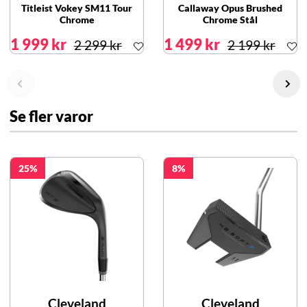
Titleist Vokey SM11 Tour
Callaway Opus Brushed
Chrome
Chrome Stål
1 999 kr
1 499 kr
2 299 kr
2 199 kr
Se fler varor
25
8
Cleveland
Cleveland