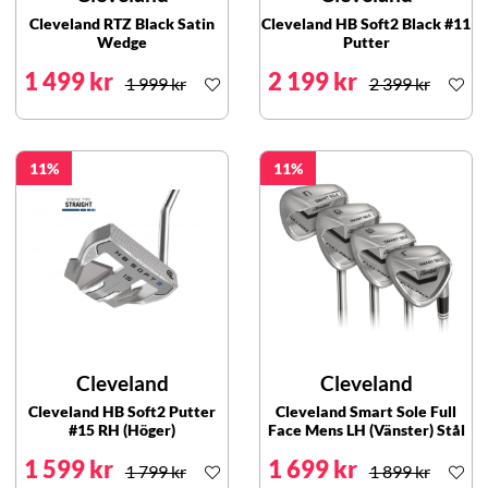
Cleveland RTZ Black Satin
Cleveland HB Soft2 Black #11
Wedge
Putter
1 499 kr
2 199 kr
1 999 kr
2 399 kr
11
11
Cleveland
Cleveland
Cleveland HB Soft2 Putter
Cleveland Smart Sole Full
#15 RH (Höger)
Face Mens LH (Vänster) Stål
1 599 kr
1 699 kr
1 799 kr
1 899 kr