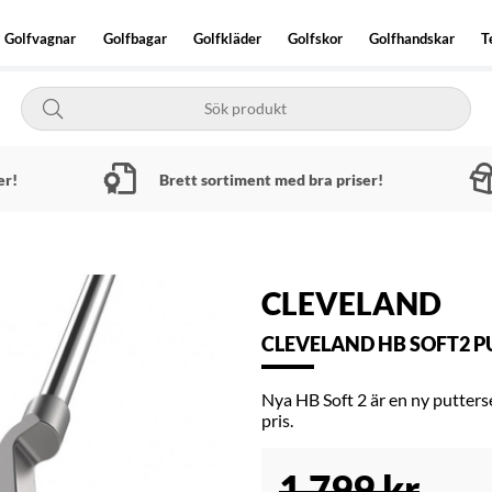
Golfvagnar
Golfbagar
Golfkläder
Golfskor
Golfhandskar
T
er!
Brett sortiment med bra priser!
CLEVELAND
CLEVELAND HB SOFT2 PU
Nya HB Soft 2 är en ny putterse
pris.
1 799
kr