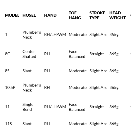
TOE
STROKE
HEAD
MODEL
HOSEL
HAND
HANG
TYPE
WEIGHT
Plumber's
1
RH/LH/WM
Moderate
Slight Arc
355g
Neck
Center
Face
8C
RH
Straight
365g
Shafted
Balanced
8S
Slant
RH
Moderate
Slight Arc
365g
Plumber's
10.5P
RH
Moderate
Slight Arc
365g
Neck
Single
Face
11
RH/LH/WM
Straight
365g
Bend
Balanced
11S
Slant
RH
Moderate
Slight Arc
365g