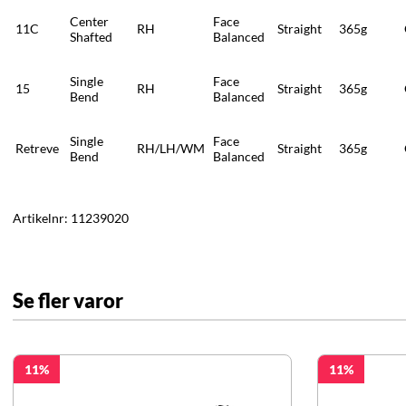
Center
Face
11C
RH
Straight
365g
Shafted
Balanced
Single
Face
15
RH
Straight
365g
Bend
Balanced
Single
Face
Retreve
RH/LH/WM
Straight
365g
Bend
Balanced
Artikelnr:
11239020
Se fler varor
11
11