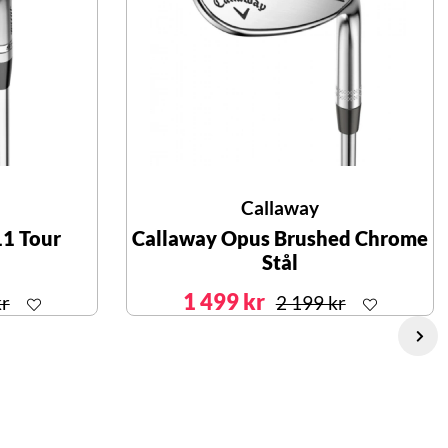
Callaway
11 Tour
Callaway Opus Brushed Chrome
Stål
1 499 kr
kr
2 199 kr