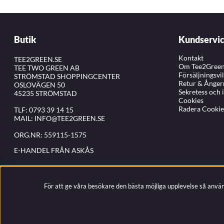
Butik
Kundservi
Kontakt
TEE2GREEN.SE
Om Tee2Gree
TEE TWO GREEN AB
Försäljningsvi
STRÖMSTAD SHOPPINGCENTER
Retur & Ånger
OSLOVÄGEN 50
Sekretess och 
45235 STRÖMSTAD
Cookies
Radera Cookie
TLF:
0793 39 14 15
MAIL:
INFO@TEE2GREEN.SE
ORG.NR: 559115-1575
E-HANDEL FRÅN ASKÅS
För att ge våra besökare den bästa möjliga upplevelse så anvä