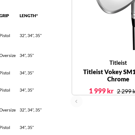
GRIP
LENGTH*
Pistol
32", 34", 35"
Oversize
34", 35"
Titleist
Titleist Vokey SM
Pistol
34", 35"
Chrome
1 999 kr
Pistol
34", 35"
2 299 
Oversize
32", 34", 35"
Pistol
34", 35"