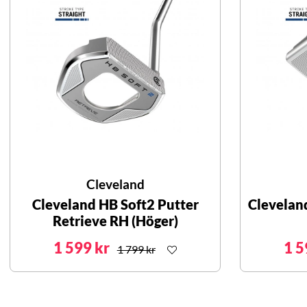
Cleveland
Cleveland HB Soft2 Putter
Clevelan
Retrieve RH (Höger)
1 599 kr
1 5
1 799 kr