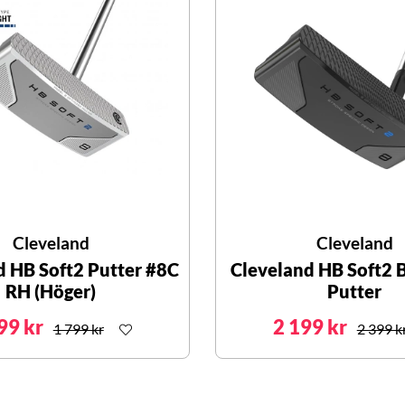
Cleveland
Cleveland
d HB Soft2 Putter #8C
Cleveland HB Soft2 
RH (Höger)
Putter
99 kr
2 199 kr
1 799 kr
2 399 k