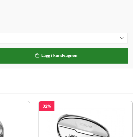
Lägg i kundvagnen
32