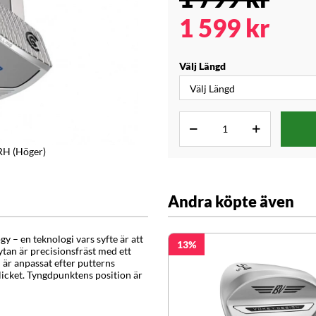
1 599
kr
Välj Längd
RH (Höger)
Andra köpte även
 – en teknologi vars syfte är att
13
fytan är precisionsfräst med ett
är anpassat efter putterns
licket. Tyngdpunktens position är