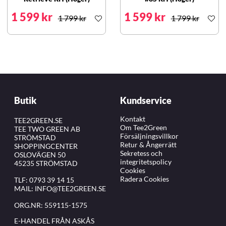
1 599 kr
1 599 kr
1 799 kr
1 799 kr
Butik
Kundservice
Kontakt
TEE2GREEN.SE
Om Tee2Green
TEE TWO GREEN AB
Försäljningsvillkor
STRÖMSTAD
Retur & Ångerrätt
SHOPPINGCENTER
Sekretess och
OSLOVÄGEN 50
integritetspolicy
45235 STRÖMSTAD
Cookies
Radera Cookies
TLF:
0793 39 14 15
MAIL:
INFO@TEE2GREEN.SE
ORG.NR: 559115-1575
E-HANDEL FRÅN ASKÅS