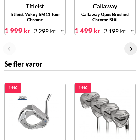
Titleist
Callaway
Titleist Vokey SM11 Tour
Callaway Opus Brushed
Chrome
Chrome Stål
1 999 kr
1 499 kr
2 299 kr
2 199 kr
Se fler varor
11
11