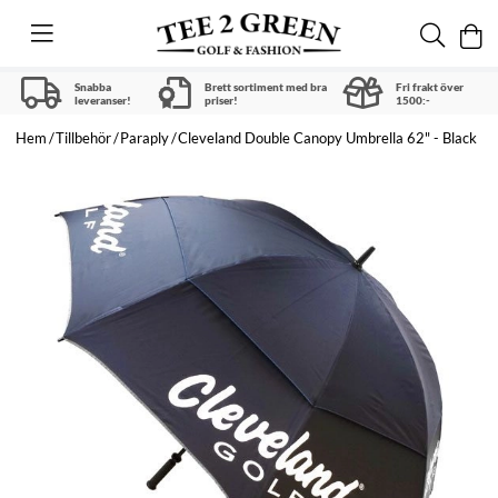
Snabba
Brett sortiment med bra
Fri frakt över
leveranser!
priser!
1500:-
Hem
Tillbehör
Paraply
Cleveland Double Canopy Umbrella 62" - Black