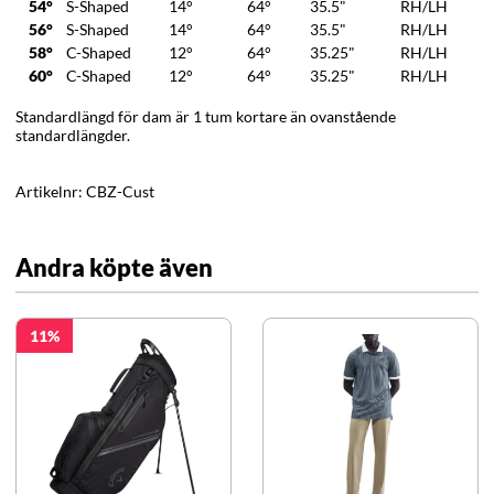
54°
S-Shaped
14°
64°
35.5"
RH/LH
56°
S-Shaped
14°
64°
35.5"
RH/LH
58°
C-Shaped
12°
64°
35.25"
RH/LH
60°
C-Shaped
12°
64°
35.25"
RH/LH
Standardlängd för dam är 1 tum kortare än ovanstående
standardlängder.
Artikelnr:
CBZ-Cust
Andra köpte även
11