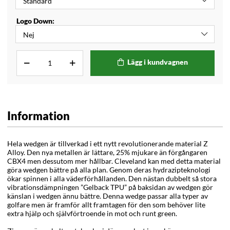
Logo Down:
Lägg i kundvagnen
Information
Hela wedgen är tillverkad i ett nytt revolutionerande material Z
Alloy. Den nya metallen är lättare, 25% mjukare än förgångaren
CBX4 men dessutom mer hållbar. Cleveland kan med detta material
göra wedgen bättre på alla plan. Genom deras hydrazipteknologi
ökar spinnen i alla väderförhållanden. Den nästan dubbelt så stora
vibrationsdämpningen ”Gelback TPU” på baksidan av wedgen gör
känslan i wedgen ännu bättre. Denna wedge passar alla typer av
golfare men är framför allt framtagen för den som behöver lite
extra hjälp och självförtroende in mot och runt green.