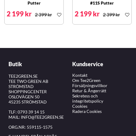
Putter
#11S Putter
2 199 kr
2 199 kr
2 399 kr
2 399 kr
Butik
Kundservice
Kontakt
TEE2GREEN.SE
Om Tee2Green
TEE TWO GREEN AB
Försäljningsvillkor
STRÖMSTAD
Retur & Ångerrätt
SHOPPINGCENTER
Sekretess och
OSLOVÄGEN 50
integritetspolicy
45235 STRÖMSTAD
Cookies
Radera Cookies
TLF:
0793 39 14 15
MAIL:
INFO@TEE2GREEN.SE
ORG.NR: 559115-1575