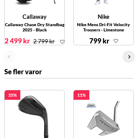
Callaway
Nike
Callaway Chase Dry Standbag
Nike Mens Dri-Fit Velocity
2025 - Black
Trousers - Limestone
2 499 kr
799 kr
2 799 kr
Se fler varor
25
11