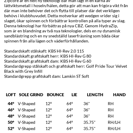
Zipcore är en helt ny teknologi där man lagt in en kärna av
lättviktsmetall i hoseln/hälen, detta gör att man kan frigöra vikt från
där man inte behöver det och flytta till platser där det verkligen
behövs i klubbhuvudet. Detta motverkar att wedgen vrider sig i
slaget, ökar spinnen och förbättrar kontrollen på alla typer av slag.
Denna teknologi har förbättras på nya CBZ. Genom HydraZip,
som är en blandning av två nya teknologier, dels en ny dynamisk
sandblästring och en ny snedställd laserfräsning som båda ökar
spinnen från alla lägen och väderförhållanden.
Standardskaft stålskaft: KBS HI-Rev 2.0 115
Standardskaft grafitskaft herr: KBS HI-Rev G 80
Standardskaft grafitskaft dam: KBS HI-Rev G 60
Standardgrepp stålskaft och grafitskaft herr: Golf Pride Tour Velvet
Black with Grey Infill
Standardgrepp grafitskaft dam: Lamkin ST Soft
LOFT
SOLE GRIND
BOUNCE
LIE
LENGTH
HAND
44°
V-Shaped
12°
64°
36"
RH
46°
V-Shaped
12°
64°
36"
RH
48°
V-Shaped
12°
64°
36"
RH
50°
V-Shaped
12°
64°
35.75"
RH/LH
52°
V-Shaped
12°
64°
35.75"
RH/LH