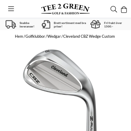
Snabba
Brett sortiment med bra
Fri frakt över
leveranser!
priser!
1500:-
Hem
Golfklubbor
Wedgar
Cleveland CBZ Wedge Custom