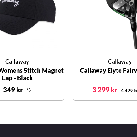
Callaway
Callaway
Womens Stitch Magnet
Callaway Elyte Fai
Cap - Black
349 kr
3 299 kr
4 499 k