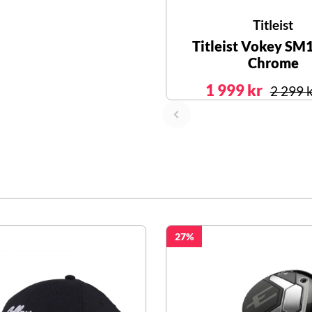
Titleist
Titleist Vokey SM
Chrome
1 999 kr
2 299 
27