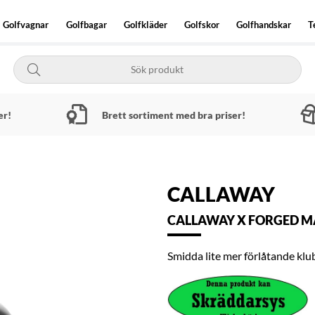
Golfvagnar
Golfbagar
Golfkläder
Golfskor
Golfhandskar
T
er!
Brett sortiment med bra priser!
CALLAWAY
CALLAWAY X FORGED MA
Smidda lite mer förlåtande klu