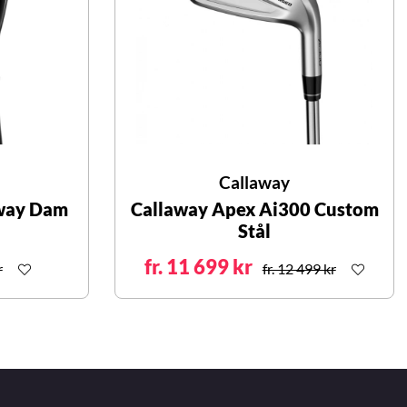
Callaway
rway Dam
Callaway Apex Ai300 Custom
Stål
fr. 11 699 kr
r
fr. 12 499 kr