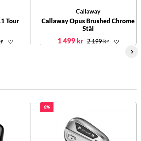
Callaway
11 Tour
Callaway Opus Brushed Chrome
Stål
1 499 kr
kr
2 199 kr
6