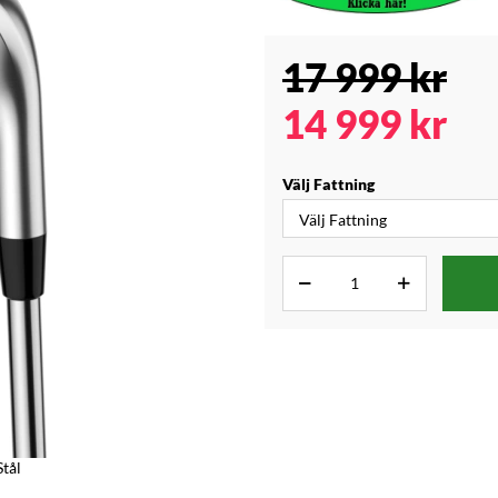
17 999
kr
14 999
kr
Välj Fattning
tål