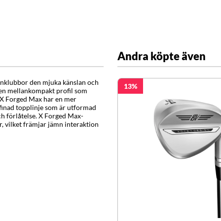
Andra köpte även
ärnklubbor den mjuka känslan och
13
 en mellankompakt profil som
. X Forged Max har en mer
rfinad topplinje som är utformad
h förlåtelse.
X Forged Max-
, vilket främjar jämn interaktion