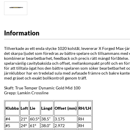
Information
Tillverkade av ett enda stycke 1020 kolstål, levererar X Forged Max-j
det skarpa ljudet som föredras av bättre spelare och tillsammans med
kombinerar bearbetbarhet, feedback och precis rätt mängd förlåtelse
spelarvänlig cavitybaksida och offset, mellankompakt profil och en fö
för att tilltala ögat hos den bättre spelaren som söker bearbetbarhet oc
järnklubbor har en tredelad sula med avfasade främre och bakre kanter
med gräset och exakt bollkontroll genom träff.
Skaft: True Temper Dynamic Gold Mid 100
Grepp: Lamkin Crossline
Klubba
Loft
Lie
Längd
Offset (mm)
RH/LH
#4
21°
60.5°
38.5”
3.175
RH
#5
24°
61°
38.0”
2.972
RH