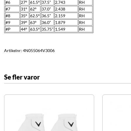
#6
27°
61.5°
37.5”
2.743
RH
#7
31°
62°
37.0”
2.438
RH
#8
35°
62.5°
36.5”
2.159
RH
#9
39°
63°
36.0”
1.879
RH
#P
44°
63.5°
35.75”
1.549
RH
Artikelnr:
4N055064V3006
Se fler varor