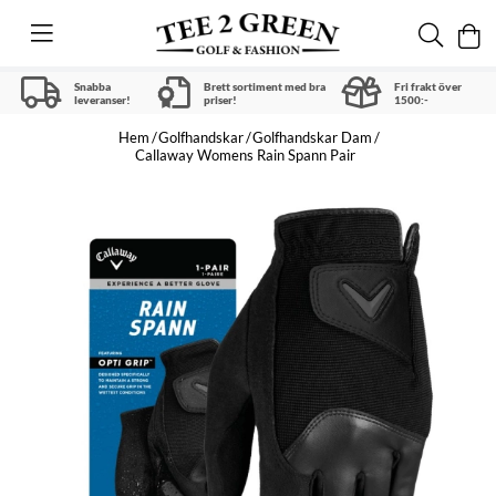
Snabba
Brett sortiment med bra
Fri frakt över
leveranser!
priser!
1500:-
Hem
Golfhandskar
Golfhandskar Dam
Callaway Womens Rain Spann Pair