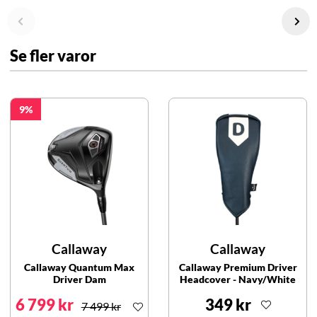
Se fler varor
9
Callaway
Callaway
Callaway Quantum Max
Callaway Premium Driver
Driver Dam
Headcover - Navy/White
6 799 kr
349 kr
7 499 kr