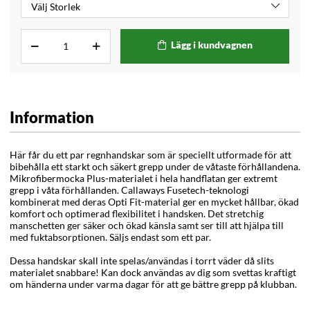
Lägg i kundvagnen
Information
Här får du ett par regnhandskar som är speciellt utformade för att
bibehålla ett starkt och säkert grepp under de våtaste förhållandena.
Mikrofibermocka Plus-materialet i hela handflatan ger extremt
grepp i våta förhållanden. Callaways Fusetech-teknologi
kombinerat med deras Opti Fit-material ger en mycket hållbar, ökad
komfort och optimerad flexibilitet i handsken. Det stretchig
manschetten ger säker och ökad känsla samt ser till att hjälpa till
med fuktabsorptionen.
Säljs endast som ett par.
Dessa handskar skall inte spelas/användas i torrt väder då slits
materialet snabbare! Kan dock användas av dig som svettas kraftigt
om händerna under varma dagar för att ge bättre grepp på klubban.