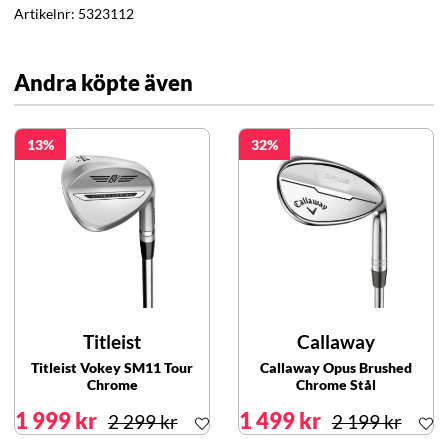
Artikelnr:
5323112
Andra köpte även
13
32
Titleist
Callaway
Titleist Vokey SM11 Tour
Callaway Opus Brushed
Chrome
Chrome Stål
1 999 kr
1 499 kr
2 299 kr
2 199 kr