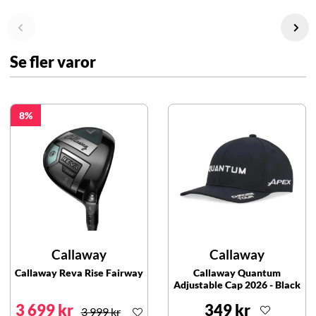
Se fler varor
8
Callaway
Callaway
Callaway Reva Rise Fairway
Callaway Quantum
Adjustable Cap 2026 - Black
3 699 kr
349 kr
3 999 kr