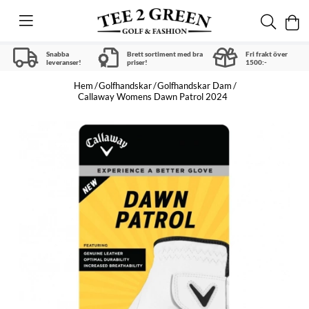
Snabba
Brett sortiment med bra
Fri frakt över
leveranser!
priser!
1500:-
Hem
Golfhandskar
Golfhandskar Dam
Callaway Womens Dawn Patrol 2024