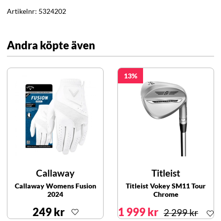
Artikelnr:
5324202
Andra köpte även
13
Callaway
Titleist
Callaway Womens Fusion
Titleist Vokey SM11 Tour
2024
Chrome
249 kr
1 999 kr
2 299 kr