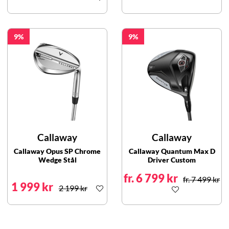
9
9
Callaway
Callaway
Callaway Opus SP Chrome
Callaway Quantum Max D
Wedge Stål
Driver Custom
fr. 6 799 kr
fr. 7 499 kr
1 999 kr
2 199 kr