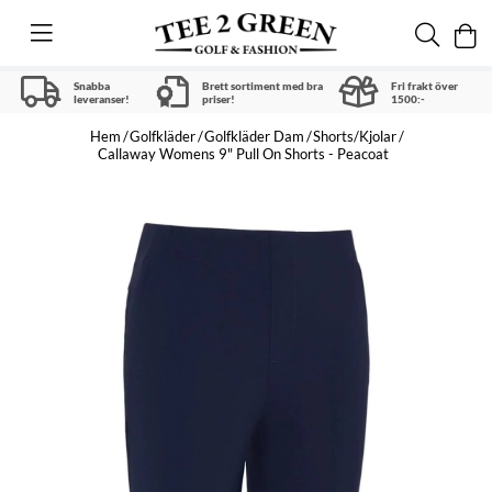
Snabba
Brett sortiment med bra
Fri frakt över
leveranser!
priser!
1500:-
Hem
Golfkläder
Golfkläder Dam
Shorts/Kjolar
Callaway Womens 9" Pull On Shorts - Peacoat