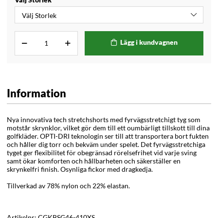
Lägg i kundvagnen
Information
Nya innovativa tech stretchshorts med fyrvägsstretchigt tyg som
motstår skrynklor, vilket gör dem till ett oumbärligt tillskott till dina
golfkläder. OPTI-
DRI teknologin ser till att transportera bort fukten
och
håller dig torr och bekväm under spelet. Det f
yrvägsstretchiga
tyget ger flexibilitet för obegränsad rörelsefrihet vid varje sving
samt ökar
komforten och hållbarheten och säkerställer en
skrynkelfri finish.
Osynliga fickor med dragkedja.
Tillverkad av 78% nylon och 22% elastan.
Artikelnr:
CGKBSG46-410XS