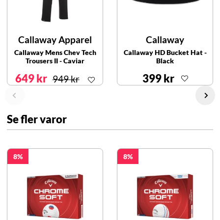
Callaway Apparel
Callaway
Callaway Mens Chev Tech
Callaway HD Bucket Hat -
Trousers II - Caviar
Black
649 kr
399 kr
949 kr
Se fler varor
8
8