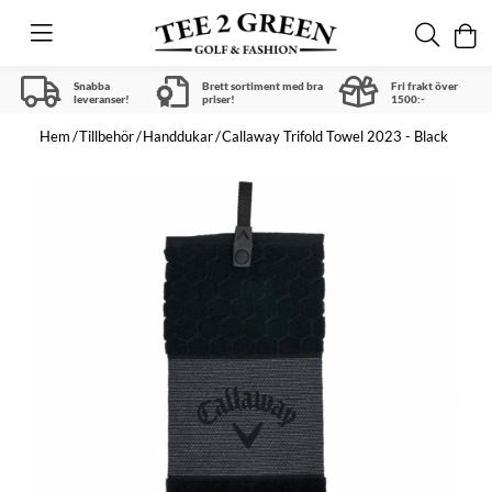
Snabba
Brett sortiment med bra
Fri frakt över
leveranser!
priser!
1500:-
Hem
Tillbehör
Handdukar
Callaway Trifold Towel 2023 - Black