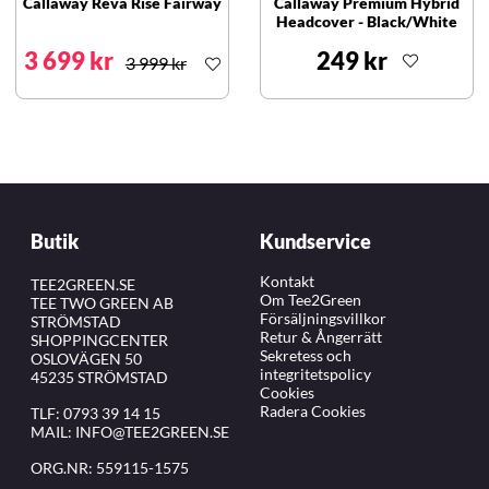
Callaway Reva Rise Fairway
Callaway Premium Hybrid
Headcover - Black/White
3 699 kr
249 kr
3 999 kr
Butik
Kundservice
Kontakt
TEE2GREEN.SE
Om Tee2Green
TEE TWO GREEN AB
Försäljningsvillkor
STRÖMSTAD
Retur & Ångerrätt
SHOPPINGCENTER
Sekretess och
OSLOVÄGEN 50
integritetspolicy
45235 STRÖMSTAD
Cookies
Radera Cookies
TLF:
0793 39 14 15
MAIL:
INFO@TEE2GREEN.SE
ORG.NR: 559115-1575