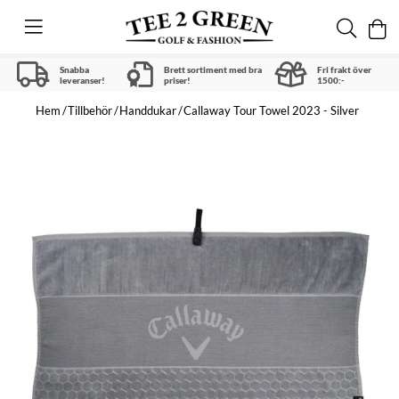
Snabba
Brett sortiment med bra
Fri frakt över
leveranser!
priser!
1500:-
Hem
Tillbehör
Handdukar
Callaway Tour Towel 2023 - Silver