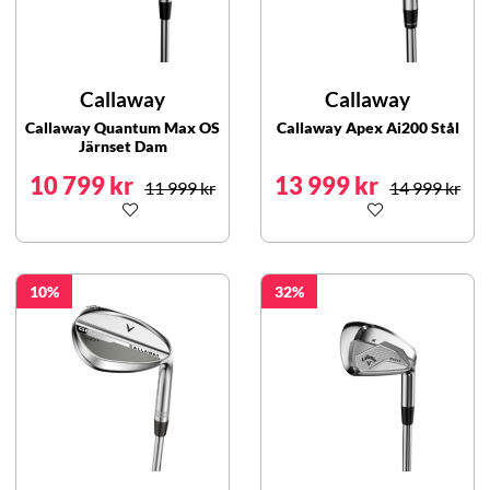
Callaway
Callaway
Callaway Quantum Max OS
Callaway Apex Ai200 Stål
Järnset Dam
10 799 kr
13 999 kr
11 999 kr
14 999 kr
10
32