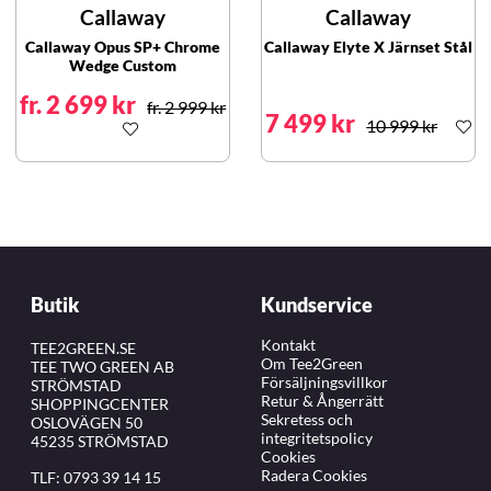
Callaway
Callaway
Callaway Opus SP+ Chrome
Callaway Elyte X Järnset Stål
Wedge Custom
fr. 2 699 kr
fr. 2 999 kr
7 499 kr
10 999 kr
Butik
Kundservice
Kontakt
TEE2GREEN.SE
Om Tee2Green
TEE TWO GREEN AB
Försäljningsvillkor
STRÖMSTAD
Retur & Ångerrätt
SHOPPINGCENTER
Sekretess och
OSLOVÄGEN 50
integritetspolicy
45235 STRÖMSTAD
Cookies
Radera Cookies
TLF:
0793 39 14 15