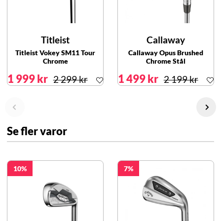
Titleist
Callaway
Titleist Vokey SM11 Tour
Callaway Opus Brushed
Chrome
Chrome Stål
1 999 kr
1 499 kr
2 299 kr
2 199 kr
Se fler varor
10
7