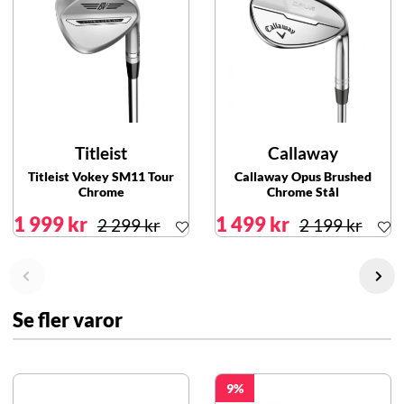
Titleist
Callaway
Titleist Vokey SM11 Tour
Callaway Opus Brushed
Chrome
Chrome Stål
1 999 kr
1 499 kr
2 299 kr
2 199 kr
Se fler varor
9