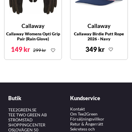
Callaway
Callaway
Callaway Womens Opti Grip
Callaway Birdie Putt Rope
Pair (Rain Glove)
2026 - Navy
149 kr
349 kr
299 kr
Butik
Kundservice
Kontakt
TEE2GREEN.SE
Om Tee2Green
TEE TWO GREEN AB
Försäljningsvillkor
STRÖMSTAD
Retur & Ångerrätt
SHOPPINGCENTER
Sekretess och
OSLOVÄGEN 50