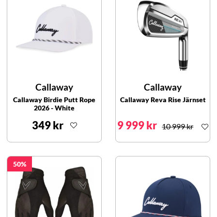
Callaway
Callaway
Callaway Birdie Putt Rope
Callaway Reva Rise Järnset
2026 - White
349 kr
9 999 kr
10 999 kr
50