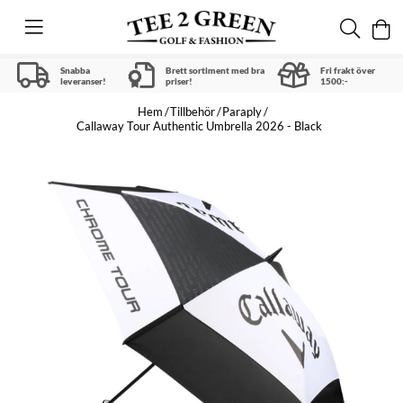
Snabba
Brett sortiment med bra
Fri frakt över
leveranser!
priser!
1500:-
Hem
Tillbehör
Paraply
Callaway Tour Authentic Umbrella 2026 - Black