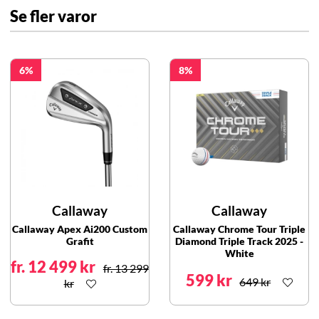
Se fler varor
6
8
Callaway
Callaway
Callaway Apex Ai200 Custom
Callaway Chrome Tour Triple
Grafit
Diamond Triple Track 2025 -
White
fr. 12 499 kr
fr. 13 299
599 kr
649 kr
kr