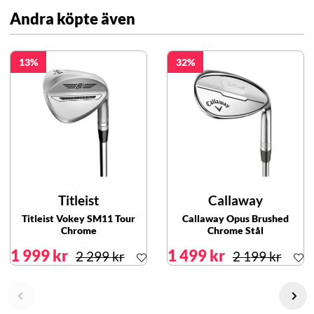
Andra köpte även
13
32
Titleist
Callaway
Titleist Vokey SM11 Tour
Callaway Opus Brushed
Chrome
Chrome Stål
1 999 kr
1 499 kr
2 299 kr
2 199 kr