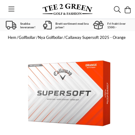
Snabba
Brett sortiment med bra
Fri frakt över
leveranser!
priser!
1500:-
Hem
Golfbollar
Nya Golfbollar
Callaway Supersoft 2025 - Orange