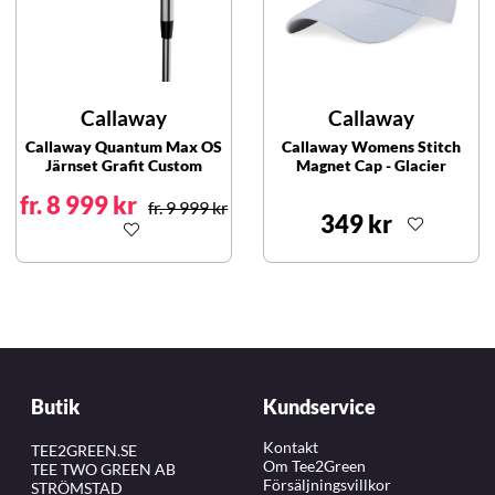
Callaway
Callaway
Callaway Quantum Max OS
Callaway Womens Stitch
Järnset Grafit Custom
Magnet Cap - Glacier
fr. 8 999 kr
fr. 9 999 kr
349 kr
Butik
Kundservice
Kontakt
TEE2GREEN.SE
Om Tee2Green
TEE TWO GREEN AB
Försäljningsvillkor
STRÖMSTAD