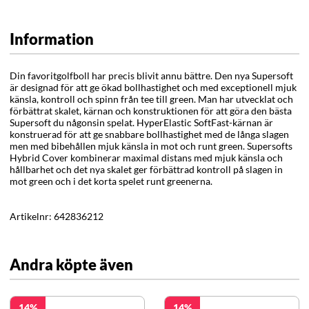
Information
Din favoritgolfboll har precis blivit annu bättre. Den nya Supersoft
är designad för att ge ökad bollhastighet och med exceptionell mjuk
känsla, kontroll och spinn från tee till green. Man har utvecklat och
förbättrat skalet, kärnan och konstruktionen för att göra den bästa
Supersoft du någonsin spelat. HyperElastic SoftFast-kärnan är
konstruerad för att ge snabbare bollhastighet med de långa slagen
men med bibehållen mjuk känsla in mot och runt green. Supersofts
Hybrid Cover kombinerar maximal distans med mjuk känsla och
hållbarhet och det nya skalet ger förbättrad kontroll på slagen in
mot green och i det korta spelet runt greenerna.
Artikelnr:
642836212
Andra köpte även
14
14