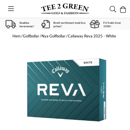
Snabba
Brett sortiment med bra
Fri frakt över
leveranser!
priser!
1500:-
Hem
Golfbollar
Nya Golfbollar
Callaway Reva 2025 - White