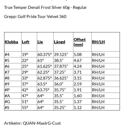
True Temper Denali Frost Silver 60g - Regular
Grepp: Golf Pride Tour Velvet 360
Offset
Klubba
Loft
Lie
Längd
RH/LH
(mm)
#4
19°
60.375°
39.125”
5.08
RH/LH
#5
22°
61°
38.5”
4.67
RH/LH
#6
25°
61.625°
37.875”
4.24
RH/LH
#7
29°
62.25°
37.25”
3.71
RH/LH
#8
33°
62.875°
36.625”
3.15
RH/LH
#9
37°
63.5°
36.0”
2.59
RH/LH
#P
42°
63.75°
35.75”
1.91
RH/LH
#A
47°
64°
35.5”
1.60
RH/LH
#G
51°
64°
35.5”
1.37
RH/LH
#S
55°
64°
35.25”
1.12
RH/LH
Artikelnr:
QUAN-MaxIrG-Cust