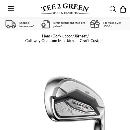
Snabba
Brett sortiment med bra
Fri frakt över
leveranser!
priser!
1500:-
Hem
Golfklubbor
Järnset
Callaway Quantum Max Järnset Grafit Custom