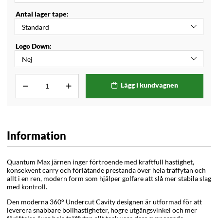
Antal lager tape:
Logo Down:
Lägg i kundvagnen
Information
Quantum Max järnen inger förtroende med kraftfull hastighet,
konsekvent carry och förlåtande prestanda över hela träffytan och
allt i en ren, modern form som hjälper golfare att slå mer stabila slag
med kontroll.
Den moderna 360° Undercut Cavity designen är utformad för att
leverera snabbare bollhastigheter, högre utgångsvinkel och mer