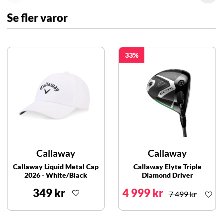
Se fler varor
33
Callaway
Callaway
Callaway Liquid Metal Cap
Callaway Elyte Triple
2026 - White/Black
Diamond Driver
349 kr
4 999 kr
7 499 kr