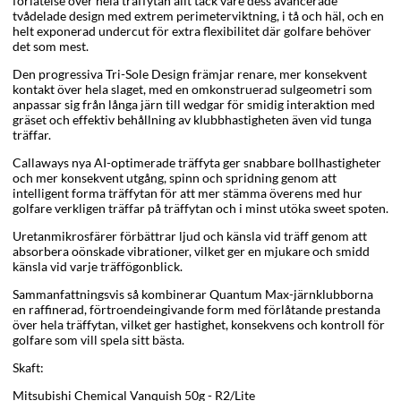
förlåtelse över hela träffytan allt tack vare dess avancerade
tvådelade design med extrem perimeterviktning, i tå och häl, och en
helt exponerad undercut för extra flexibilitet där golfare behöver
det som mest.
Den progressiva Tri-Sole Design främjar renare, mer konsekvent
kontakt över hela slaget, med en omkonstruerad sulgeometri som
anpassar sig från långa järn till wedgar för smidig interaktion med
gräset och effektiv behållning av klubbhastigheten även vid tunga
träffar.
Callaways nya AI-optimerade träffyta ger snabbare bollhastigheter
och mer konsekvent utgång, spinn och spridning genom att
intelligent forma träffytan för att mer stämma överens med hur
golfare verkligen träffar på träffytan och i minst utöka sweet spoten.
Uretanmikrosfärer förbättrar ljud och känsla vid träff genom att
absorbera oönskade vibrationer, vilket ger en mjukare och smidd
känsla vid varje träffögonblick.
Sammanfattningsvis så kombinerar Quantum Max-järnklubborna
en raffinerad, förtroendeingivande form med förlåtande prestanda
över hela träffytan, vilket ger hastighet, konsekvens och kontroll för
golfare som vill spela sitt bästa.
Skaft:
Mitsubishi Chemical Vanquish 50g - R2/Lite