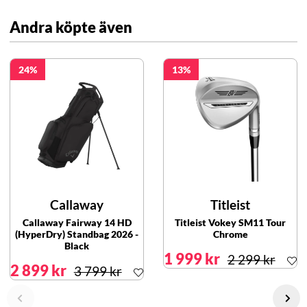
Andra köpte även
24
13
Callaway
Titleist
Callaway Fairway 14 HD
Titleist Vokey SM11 Tour
(HyperDry) Standbag 2026 -
Chrome
Black
1 999 kr
2 299 kr
2 899 kr
3 799 kr