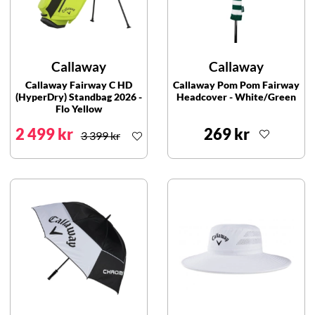
Callaway
Callaway
Callaway Fairway C HD
Callaway Pom Pom Fairway
(HyperDry) Standbag 2026 -
Headcover - White/Green
Flo Yellow
2 499 kr
269 kr
3 399 kr