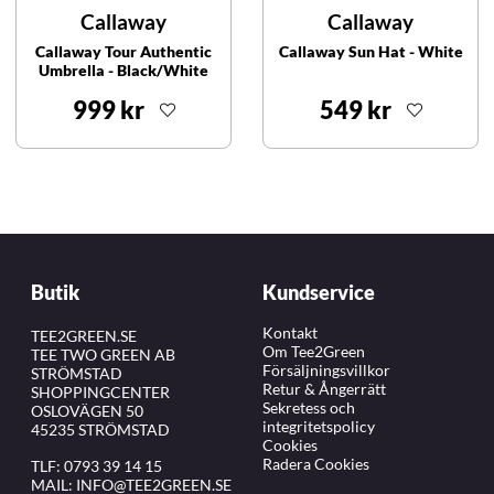
Callaway
Callaway
Callaway Tour Authentic
Callaway Sun Hat - White
Umbrella - Black/White
999 kr
549 kr
Butik
Kundservice
Kontakt
TEE2GREEN.SE
Om Tee2Green
TEE TWO GREEN AB
Försäljningsvillkor
STRÖMSTAD
Retur & Ångerrätt
SHOPPINGCENTER
Sekretess och
OSLOVÄGEN 50
integritetspolicy
45235 STRÖMSTAD
Cookies
Radera Cookies
TLF:
0793 39 14 15
MAIL:
INFO@TEE2GREEN.SE