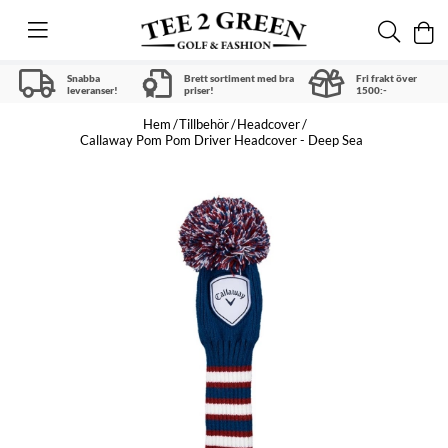
Snabba
Brett sortiment med bra
Fri frakt över
leveranser!
priser!
1500:-
Hem
Tillbehör
Headcover
Callaway Pom Pom Driver Headcover - Deep Sea