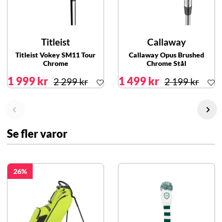
Titleist
Callaway
Titleist Vokey SM11 Tour
Callaway Opus Brushed
Chrome
Chrome Stål
1 999 kr
1 499 kr
2 299 kr
2 199 kr
Se fler varor
26