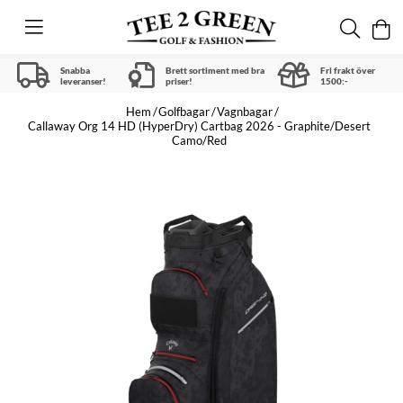
Snabba
Brett sortiment med bra
Fri frakt över
leveranser!
priser!
1500:-
Hem
Golfbagar
Vagnbagar
Callaway Org 14 HD (HyperDry) Cartbag 2026 - Graphite/Desert
Camo/Red