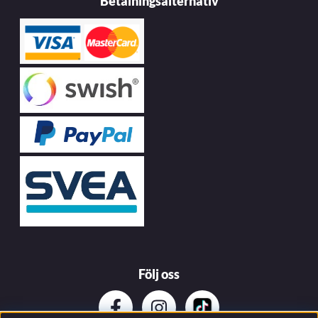
Betalningsalternativ
Följ oss