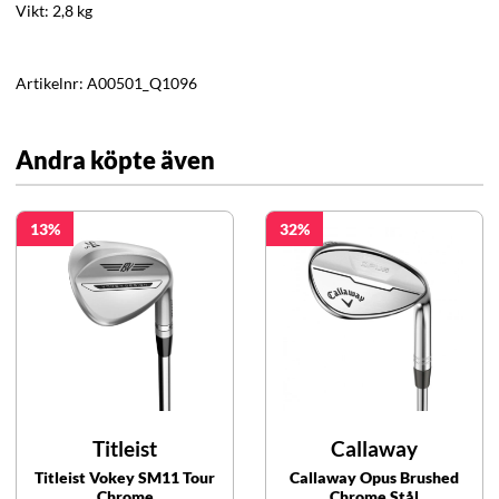
Vikt: 2,8 kg
Artikelnr:
A00501_Q1096
Andra köpte även
13
32
Titleist
Callaway
Titleist Vokey SM11 Tour
Callaway Opus Brushed
Chrome
Chrome Stål