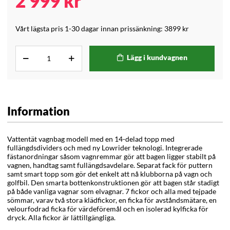
2 999
kr
Vårt lägsta pris 1-30 dagar innan prissänkning:
3899 kr
Lägg i kundvagnen
Information
Vattentät vagnbag modell med en 14-delad topp med
fullängdsdividers och med ny Lowrider teknologi. Integrerade
fästanordningar såsom vagnremmar gör att bagen ligger stabilt på
vagnen, handtag samt fullängdsavdelare. Separat fack för puttern
samt smart topp som gör det enkelt att nå klubborna på vagn och
golfbil. Den smarta bottenkonstruktionen gör att bagen står stadigt
på både vanliga vagnar som elvagnar. 7 fickor och alla med tejpade
sömmar, varav två stora klädfickor, en ficka för avståndsmätare, en
velourfodrad ficka för värdeföremål och en isolerad kylficka för
dryck. Alla fickor är lättillgängliga.