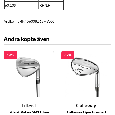
60.10S
RH/LH
Artikelnr:
4K406008Z65MW00
Andra köpte även
13
32
Titleist
Callaway
Titleist Vokey SM11 Tour
Callaway Opus Brushed