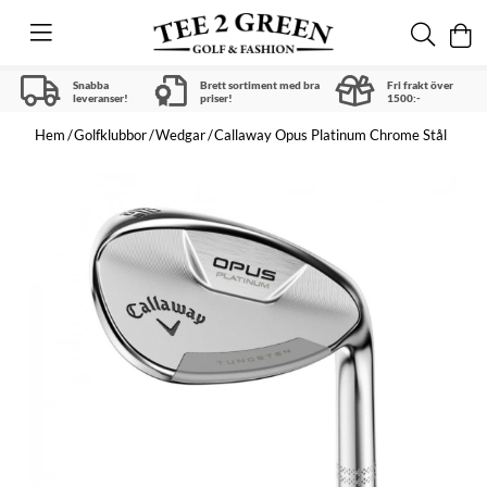
Snabba
Brett sortiment med bra
Fri frakt över
leveranser!
priser!
1500:-
Hem
Golfklubbor
Wedgar
Callaway Opus Platinum Chrome Stål