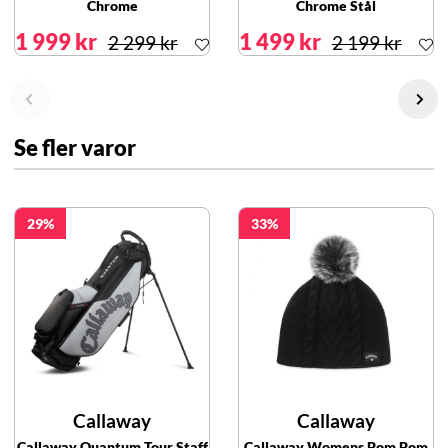
Chrome
Chrome Stål
1 999 kr
1 499 kr
2 299 kr
2 199 kr
Se fler varor
29
33
Callaway
Callaway
Callaway Quantum Tour Staff
Callaway Womens Pom Pom