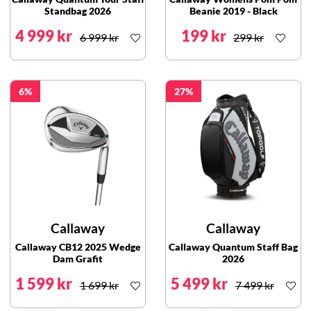
Standbag 2026
Beanie 2019 - Black
4 999 kr
199 kr
6 999 kr
299 kr
6
27
Callaway
Callaway
Callaway CB12 2025 Wedge
Callaway Quantum Staff Bag
Dam Grafit
2026
1 599 kr
5 499 kr
1 699 kr
7 499 kr