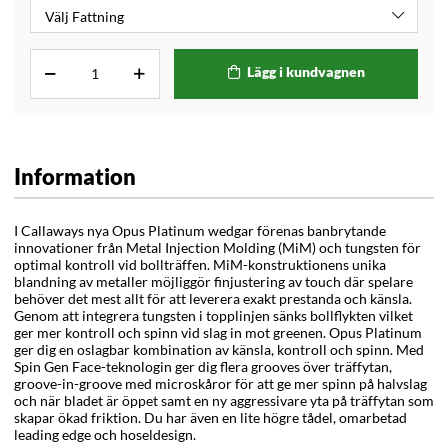
Lägg i kundvagnen
Information
I Callaways nya Opus Platinum wedgar förenas banbrytande
innovationer från Metal Injection Molding (MiM) och tungsten för
optimal kontroll vid bollträffen. MiM-konstruktionens unika
blandning av metaller möjliggör finjustering av touch där spelare
behöver det mest allt för att leverera exakt prestanda och känsla.
Genom att integrera tungsten i topplinjen sänks bollflykten vilket
ger mer kontroll och spinn vid slag in mot greenen. Opus Platinum
ger dig en oslagbar kombination av känsla, kontroll och spinn. Med
Spin Gen Face-teknologin ger dig flera grooves över träffytan,
groove-in-groove med microskåror för att ge mer spinn på halvslag
och när bladet är öppet samt en ny aggressivare yta på träffytan som
skapar ökad friktion. Du har även en lite högre tådel, omarbetad
leading edge och hoseldesign.