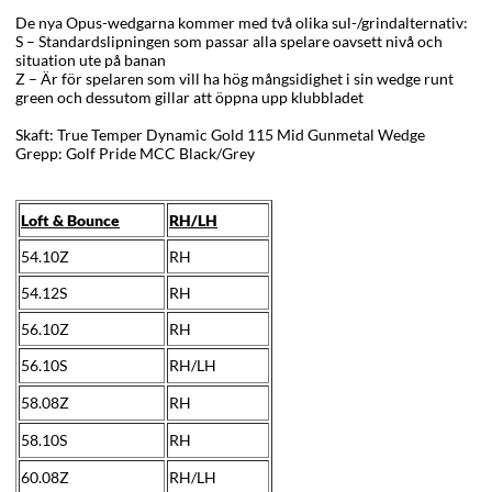
De nya Opus-wedgarna kommer med två olika sul-/grindalternativ:
S – Standardslipningen som passar alla spelare oavsett nivå och
situation ute på banan
Z – Är för spelaren som vill ha hög mångsidighet i sin wedge runt
green och dessutom gillar att öppna upp klubbladet
Skaft: True Temper Dynamic Gold 115 Mid Gunmetal Wedge
Grepp: Golf Pride MCC Black/Grey
Loft & Bounce
RH/LH
54.10Z
RH
54.12S
RH
56.10Z
RH
56.10S
RH/LH
58.08Z
RH
58.10S
RH
60.08Z
RH/LH