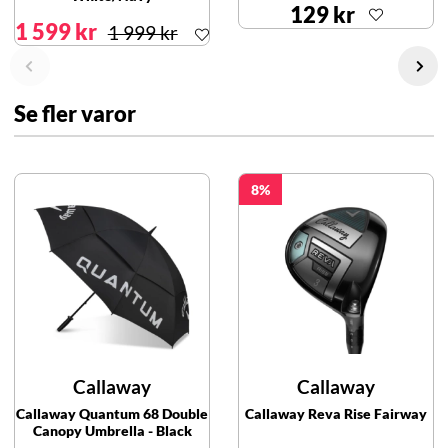
129 kr
1 599 kr
1 999 kr
Se fler varor
8
Callaway
Callaway
Callaway Quantum 68 Double
Callaway Reva Rise Fairway
Canopy Umbrella - Black