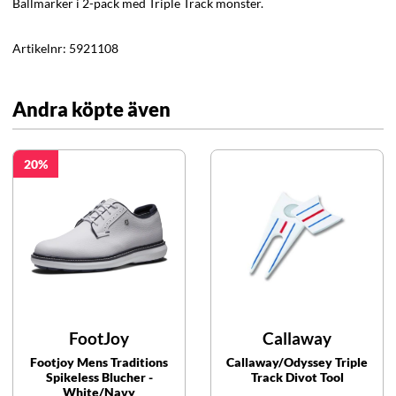
Ballmarker i 2-pack med Triple Track mönster.
Artikelnr:
5921108
Andra köpte även
20
FootJoy
Callaway
Footjoy Mens Traditions
Callaway/Odyssey Triple
Spikeless Blucher -
Track Divot Tool
White/Navy