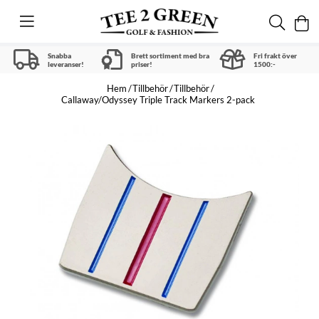
Snabba
Brett sortiment med bra
Fri frakt över
leveranser!
priser!
1500:-
Hem
Tillbehör
Tillbehör
Callaway/Odyssey Triple Track Markers 2-pack