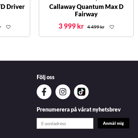
D Driver
Callaway Quantum Max D
Fairway
3 999 kr
r
4 499 kr
Följ oss
Prenumerera på vårat nyhetsbrev