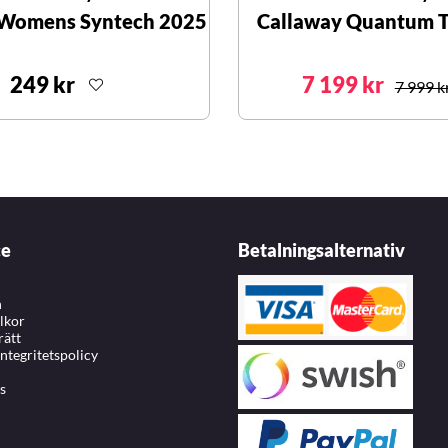
 Womens Syntech 2025
Callaway Quantum T
249 kr
7 199 kr
7 999 k
ce
Betalningsalternativ
n
llkor
rätt
integritetspolicy
s