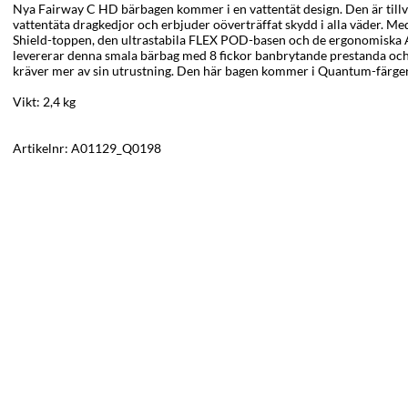
Nya Fairway C HD bärbagen kommer i en vattentät design. Den är til
vattentäta dragkedjor och erbjuder oöverträffat skydd i alla väder. Me
Shield-toppen, den ultrastabila FLEX POD-basen och de ergonomisk
levererar denna smala bärbag med 8 fickor banbrytande prestanda och 
kräver mer av sin utrustning. Den här bagen kommer i Quantum-färge
Vikt: 2,4 kg
Artikelnr:
A01129_Q0198