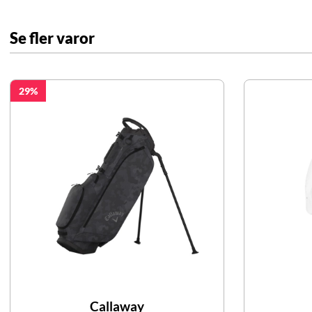
Se fler varor
29
Callaway