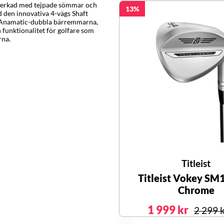
lverkad med tejpade sömmar och
13
d den innovativa 4-vägs Shaft
a Anamatic-dubbla bärremmarna,
funktionalitet för golfare som
rna.
Titleist
Titleist Vokey SM
Chrome
1 999 kr
2 299 