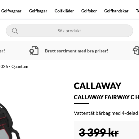
Golfvagnar
Golfbagar
Golfkläder
Golfskor
Golfhandskar
T
er!
Brett sortiment med bra priser!
 2026 - Quantum
CALLAWAY
CALLAWAY FAIRWAY C H
Vattentät bärbag med 4-delad 
3 399
kr