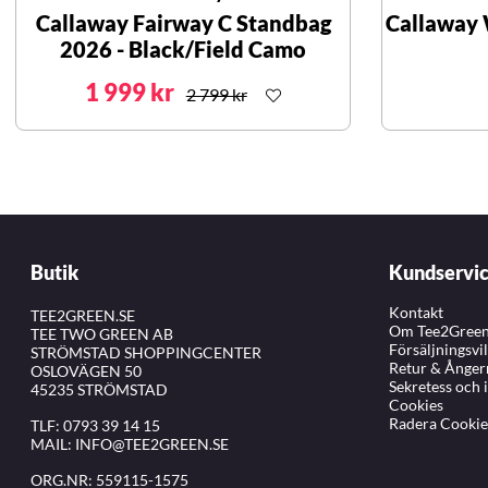
Callaway Fairway C Standbag
Callaway
2026 - Black/Field Camo
1 999 kr
2 799 kr
Butik
Kundservi
Kontakt
TEE2GREEN.SE
Om Tee2Gree
TEE TWO GREEN AB
Försäljningsvi
STRÖMSTAD SHOPPINGCENTER
Retur & Ånger
OSLOVÄGEN 50
Sekretess och 
45235 STRÖMSTAD
Cookies
Radera Cookie
TLF:
0793 39 14 15
MAIL:
INFO@TEE2GREEN.SE
ORG.NR: 559115-1575