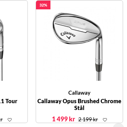
32
Callaway
11 Tour
Callaway Opus Brushed Chrome
Stål
1 499 kr
kr
2 199 kr