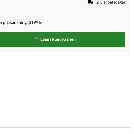
2-5 arbetsdagar
an prissänkning:
3199 kr
Lägg i kundvagnen