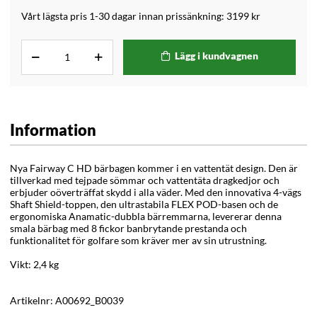
Vårt lägsta pris 1-30 dagar innan prissänkning:
3199 kr
Lägg i kundvagnen
Information
Nya Fairway C HD bärbagen kommer i en vattentät design. Den är
tillverkad med tejpade sömmar och vattentäta dragkedjor och
erbjuder oöverträffat skydd i alla väder. Med den innovativa 4-vägs
Shaft Shield-toppen, den ultrastabila FLEX POD-basen och de
ergonomiska Anamatic-dubbla bärremmarna, levererar denna
smala bärbag med 8 fickor banbrytande prestanda och
funktionalitet för golfare som kräver mer av sin utrustning.
Vikt: 2,4 kg
Artikelnr:
A00692_B0039