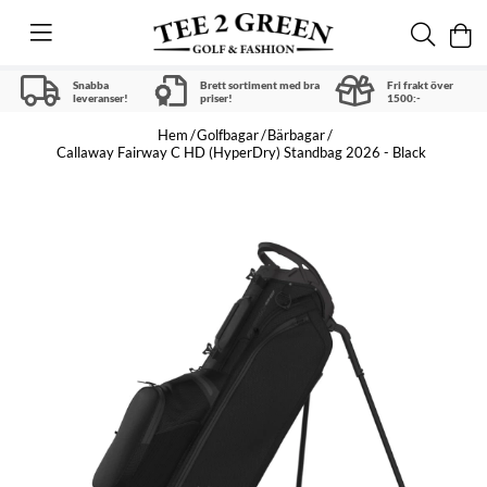
Snabba
Brett sortiment med bra
Fri frakt över
leveranser!
priser!
1500:-
Hem
Golfbagar
Bärbagar
Callaway Fairway C HD (HyperDry) Standbag 2026 - Black