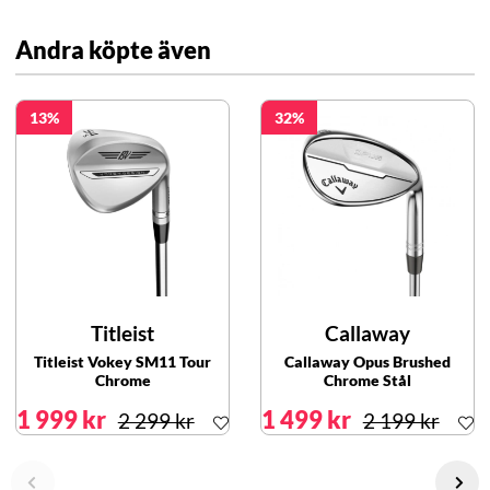
Andra köpte även
13
32
Titleist
Callaway
Titleist Vokey SM11 Tour
Callaway Opus Brushed
Chrome
Chrome Stål
1 999 kr
1 499 kr
2 299 kr
2 199 kr