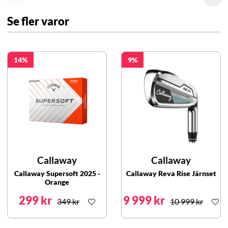
Se fler varor
14
9
Callaway
Callaway
Callaway Supersoft 2025 -
Callaway Reva Rise Järnset
Orange
299 kr
9 999 kr
349 kr
10 999 kr