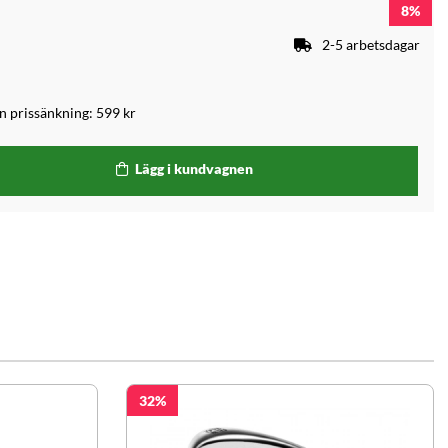
8
2-5 arbetsdagar
an prissänkning:
599 kr
Lägg i kundvagnen
32