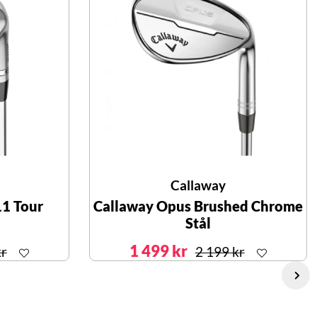
Callaway
11 Tour
Callaway Opus Brushed Chrome
Stål
1 499 kr
kr
2 199 kr