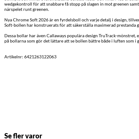
wedgekontroll för att snabbare få stopp på slagen in mot greenen samt 
närspelet runt greenen.
Nya Chrome Soft 2026 är en fyrdelsboll och varje detalj i design, till
Soft-bollen har konstruerats för att säkerställa maximerad prestanda g
Dessa bollar har även Callaways populära design TruTrack-mönstret, elle
på bollarna som gör det lättare att se bollen bättre både i luften som i g
Artikelnr:
6421263122063
Se fler varor