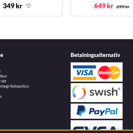
349 kr
649 kr
699 kr
ce
Betalningsalternativ
n
llkor
rätt
integritetspolicy
s