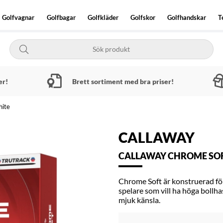
Golfvagnar
Golfbagar
Golfkläder
Golfskor
Golfhandskar
T
er!
Brett sortiment med bra priser!
hite
CALLAWAY
CALLAWAY CHROME SOFT
Chrome Soft är konstruerad fö
spelare som vill ha höga bollha
mjuk känsla.