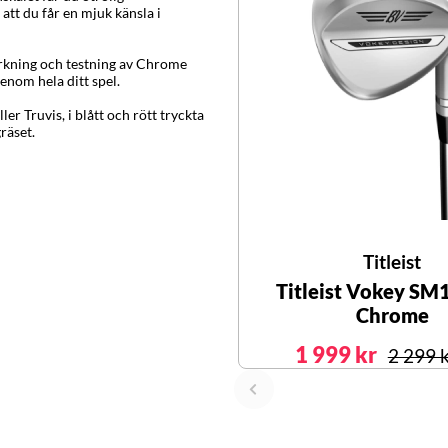
att du får en mjuk känsla i
verkning och testning av Chrome
enom hela ditt spel.
r Truvis, i blått och rött tryckta
räset.
Titleist
Titleist Vokey SM
Chrome
1 999 kr
2 299 