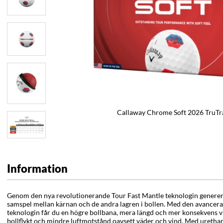
Callaway Chrome Soft 2026 TruTr
Information
Genom den nya revolutionerande Tour Fast Mantle teknologin generer
samspel mellan kärnan och de andra lagren i bollen. Med den avancer
teknologin får du en högre bollbana, mera längd och mer konsekvens v
bollflykt och mindre luftmotstånd oavsett väder och vind. Med urethans