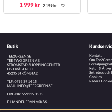
1 999 kr
2 199 kr
Butik
Kundservi
Kontakt
TEE2GREEN.SE
Om Tee2Gree
TEE TWO GREEN AB
Försäljningsvi
STRÖMSTAD SHOPPINGCENTER
Retur & Ånger
OSLOVÄGEN 50
Sekretess och 
45235 STRÖMSTAD
Cookies
Radera Cookie
TLF:
0793 39 14 15
MAIL:
INFO@TEE2GREEN.SE
ORG.NR: 559115-1575
E-HANDEL FRÅN ASKÅS