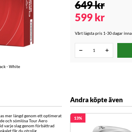
649
kr
599
kr
Vårt lägsta pris 1-30 dagar inn
ack - White
Andra köpte även
as mer längd genom ett optimerat
13
ade och sömlösa Tour Aero
id varje slag genom förbättrad
kalet får du otrolig