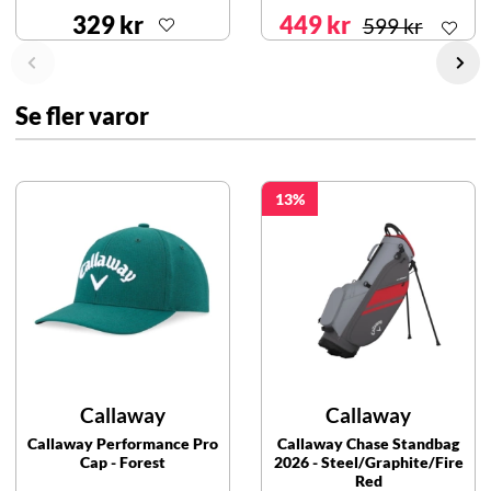
329 kr
449 kr
599 kr
Se fler varor
13
Callaway
Callaway
Callaway Performance Pro
Callaway Chase Standbag
Cap - Forest
2026 - Steel/Graphite/Fire
Red