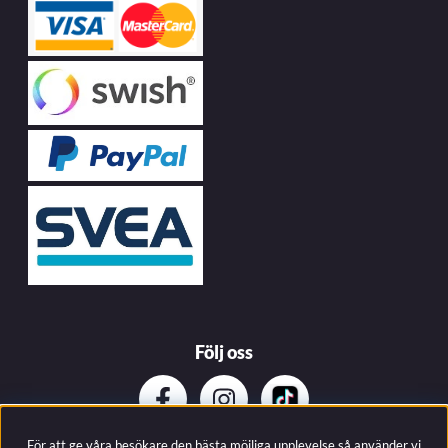
Följ oss
För att ge våra besökare den bästa möjliga upplevelse så använder vi