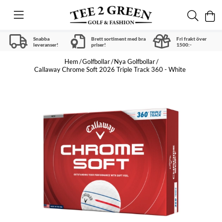
Snabba
Brett sortiment med bra
Fri frakt över
leveranser!
priser!
1500:-
Hem
Golfbollar
Nya Golfbollar
Callaway Chrome Soft 2026 Triple Track 360 - White