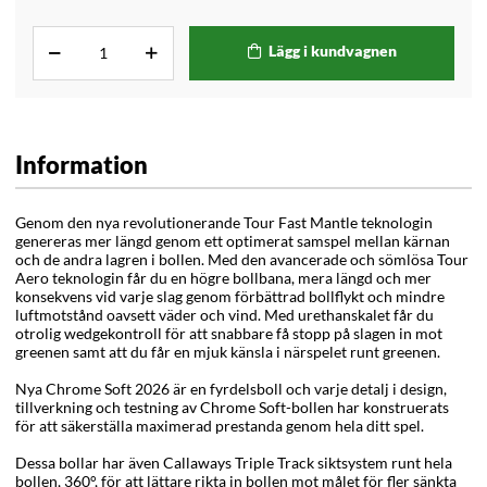
Lägg i kundvagnen
Information
Genom den nya revolutionerande Tour Fast Mantle teknologin
genereras mer längd genom ett optimerat samspel mellan kärnan
och de andra lagren i bollen. Med den avancerade och sömlösa Tour
Aero teknologin får du en högre bollbana, mera längd och mer
konsekvens vid varje slag genom förbättrad bollflykt och mindre
luftmotstånd oavsett väder och vind. Med urethanskalet får du
otrolig wedgekontroll för att snabbare få stopp på slagen in mot
greenen samt att du får en mjuk känsla i närspelet runt greenen.
Nya Chrome Soft 2026 är en fyrdelsboll och varje detalj i design,
tillverkning och testning av Chrome Soft-bollen har konstruerats
för att säkerställa maximerad prestanda genom hela ditt spel.
Dessa bollar har även Callaways Triple Track siktsystem runt hela
bollen, 360°, för att lättare rikta in bollen mot målet för fler sänkta