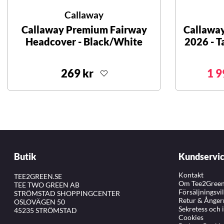
Callaway
Callaway Premium Fairway
Callawa
Headcover - Black/White
2026 - 
269 kr
1 9
Butik
Kundservi
Kontakt
TEE2GREEN.SE
Om Tee2Gree
TEE TWO GREEN AB
Försäljningsvi
STRÖMSTAD SHOPPINGCENTER
Retur & Ånger
OSLOVÄGEN 50
Sekretess och 
45235 STRÖMSTAD
Cookies