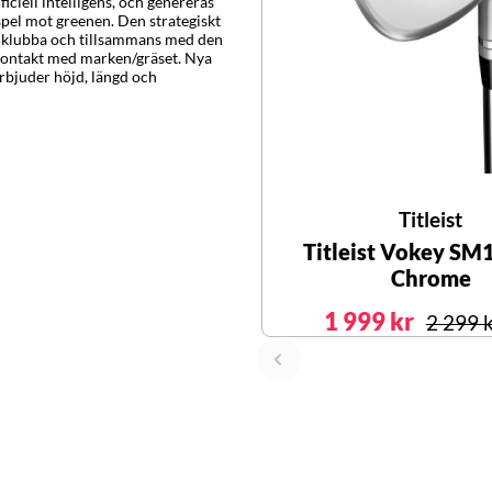
ficiell intelligens, och genereras
pel mot greenen. Den strategiskt
e klubba och tillsammans med den
 kontakt med marken/gräset. Nya
erbjuder höjd, längd och
Titleist
Titleist Vokey SM
Chrome
1 999 kr
2 299 