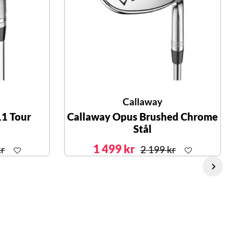
Callaway
11 Tour
Callaway Opus Brushed Chrome
Stål
1 499 kr
kr
2 199 kr