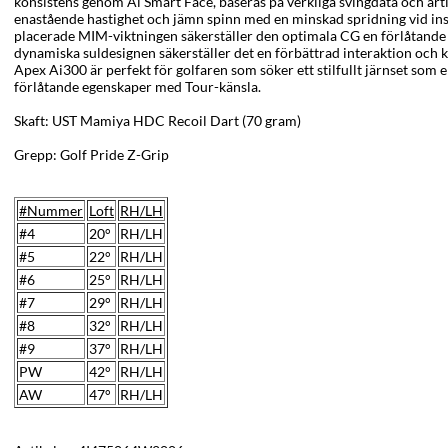
konsistens genom Ai Smart Face,
baseras på verkliga svingdata och arti
e
nastående hastighet
och jämn spinn med en minskad spridning vid ins
placerade MIM-viktningen säkerställer den optimala CG en förlåtand
dynamiska suldesignen säkerställer det en förbättrad interaktion och
Apex Ai300 är perfekt för golfaren som söker ett stilfullt järnset som 
förlåtande egenskaper med Tour-känsla.
Skaft: UST Mamiya HDC Recoil Dart (70 gram)
Grepp: Golf Pride Z-Grip
#Nummer
Loft
RH/LH
#4
20°
RH/LH
#5
22°
RH/LH
#6
25°
RH/LH
#7
29
°
RH/LH
#8
32
°
RH/LH
#9
37°
RH/LH
PW
42
°
RH/LH
AW
47
°
RH/LH