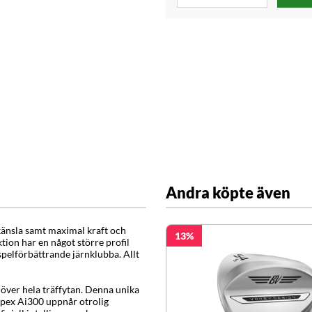
Andra köpte även
känsla samt maximal kraft och
13
ktion
har en något större profil
pelförbättrande järnklubba. Allt
över hela träffytan. Denna unika
Apex Ai300 uppnår otrolig