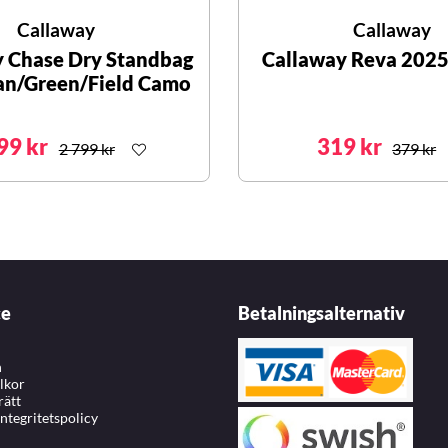
Callaway
Callaway
y Chase Dry Standbag
Callaway Reva 2025
Tan/Green/Field Camo
99 kr
319 kr
2 799 kr
379 kr
ce
Betalningsalternativ
n
llkor
rätt
integritetspolicy