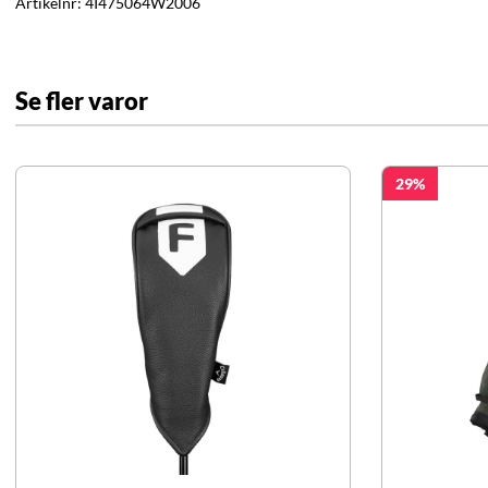
Artikelnr:
4I475064W2006
Se fler varor
29