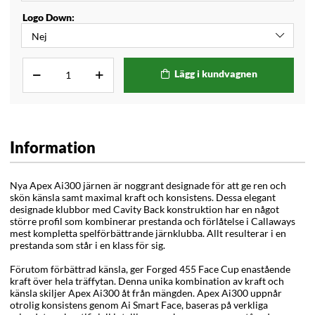
Logo Down:
Lägg i kundvagnen
Information
Nya Apex Ai300 järnen är noggrant designade för att ge ren och
skön känsla samt maximal kraft och konsistens. Dessa elegant
designade klubbor med Cavity Back konstruktion
har en något
större profil som kombinerar prestanda och förlåtelse i Callaways
mest kompletta spelförbättrande järnklubba. Allt resulterar i en
prestanda som står i en klass för sig.
Förutom förbättrad känsla, ger Forged 455 Face Cup enastående
kraft över hela träffytan. Denna unika kombination av kraft och
känsla skiljer Apex Ai300 åt från mängden. Apex Ai300 uppnår
otrolig konsistens genom Ai Smart Face,
baseras på verkliga