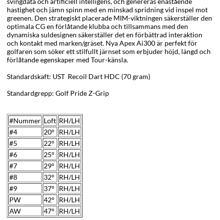
svingdata och artificiell intelligens, och genereras e
nastående
hastighet
och jämn spinn med en minskad spridning vid inspel mot
greenen. Den strategiskt placerade MIM-viktningen säkerställer den
optimala CG en förlåtande klubba och tillsammans med den
dynamiska suldesignen säkerställer det en förbättrad interaktion
och kontakt med marken/gräset. Nya Apex Ai300 är perfekt för
golfaren som söker ett stilfullt järnset som erbjuder höjd, längd och
förlåtande egenskaper med Tour-känsla.
Standardskaft: UST Recoil Dart HDC (70 gram)
Standardgrepp: Golf Pride Z-Grip
#Nummer
Loft
RH/LH
#4
20°
RH/LH
#5
22°
RH/LH
#6
25°
RH/LH
#7
29
°
RH/LH
#8
32
°
RH/LH
#9
37°
RH/LH
PW
42
°
RH/LH
AW
47
°
RH/LH