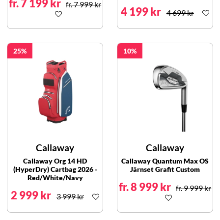
fr. 7 199 kr
fr. 7 999 kr
4 199 kr
4 699 kr
25
10
Callaway
Callaway
Callaway Org 14 HD
Callaway Quantum Max OS
(HyperDry) Cartbag 2026 -
Järnset Grafit Custom
Red/White/Navy
fr. 8 999 kr
fr. 9 999 kr
2 999 kr
3 999 kr