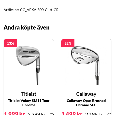
Artikelnr:
CG_APXAi300-Cust-GR
Andra köpte även
13
32
Titleist
Callaway
Titleist Vokey SM11 Tour
Callaway Opus Brushed
Chrome
Chrome Stål
1 999 kr
1 499 kr
2 299 kr
2 199 kr