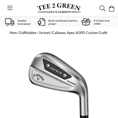
Snabba
Brett sortiment med bra
Fri frakt över
leveranser!
priser!
1500:-
Hem
Golfklubbor
Järnset
Callaway Apex Ai300 Custom Grafit