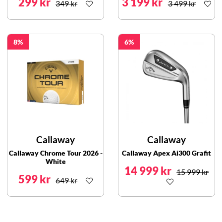
299 kr
3 199 kr
349 kr
3 499 kr
8
6
Callaway
Callaway
Callaway Chrome Tour 2026 -
Callaway Apex Ai300 Grafit
White
14 999 kr
15 999 kr
599 kr
649 kr