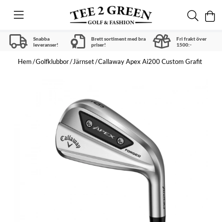
Snabba
Brett sortiment med bra
Fri frakt över
leveranser!
priser!
1500:-
Hem
Golfklubbor
Järnset
Callaway Apex Ai200 Custom Grafit