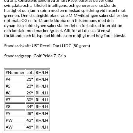
otrolig konsistens genom Ai Smart Face,
baseras på verkliga
svingdata och artificiell intelligens, och genereras e
nastående
hastighet
och jämn spinn med en minskad spridning vid inspel mot
greenen. Den strategiskt placerade MIM-viktningen säkerställer den
optimala CG en förlåtande klubba och tillsammans med den
dynamiska suldesignen säkerställer det en förbättrad interaktion
och kontakt med marken/gräset. Allt för att du ska få en så
förlåtande och lättspelad klubba som möjligt med hög Tour-känsla.
Standardskaft: UST Recoil Dart HDC (80 gram)
Standardgrepp: Golf Pride Z-Grip
#Nummer
Loft
RH/LH
#4
21°
RH/LH
#5
23°
RH/LH
#6
26°
RH/LH
#7
30
°
RH/LH
#8
34
°
RH/LH
#9
38°
RH/LH
PW
43
°
RH/LH
AW
48
°
RH/LH