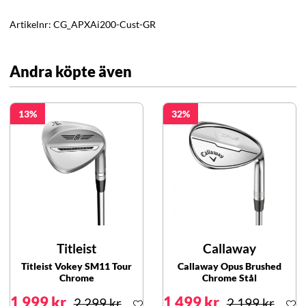
Artikelnr:
CG_APXAi200-Cust-GR
Andra köpte även
13
32
Titleist
Callaway
Titleist Vokey SM11 Tour
Callaway Opus Brushed
Chrome
Chrome Stål
1 999 kr
1 499 kr
2 299 kr
2 199 kr