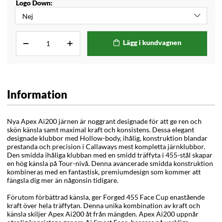
Logo Down:
Lägg i kundvagnen
Information
Nya Apex Ai200 järnen är noggrant designade för att ge ren och
skön känsla samt maximal kraft och konsistens. Dessa elegant
designade klubbor med Hollow-body, ihålig, konstruktion blandar
prestanda och precision i Callaways mest kompletta järnklubbor.
Den smidda ihåliga klubban med en smidd träffyta i 455-stål skapar
en hög känsla på Tour-nivå. Denna avancerade smidda konstruktion
kombineras med en fantastisk, premiumdesign som kommer att
fängsla dig mer än någonsin tidigare.
Förutom förbättrad känsla, ger Forged 455 Face Cup enastående
kraft över hela träffytan. Denna unika kombination av kraft och
känsla skiljer Apex Ai200 åt från mängden. Apex Ai200 uppnår