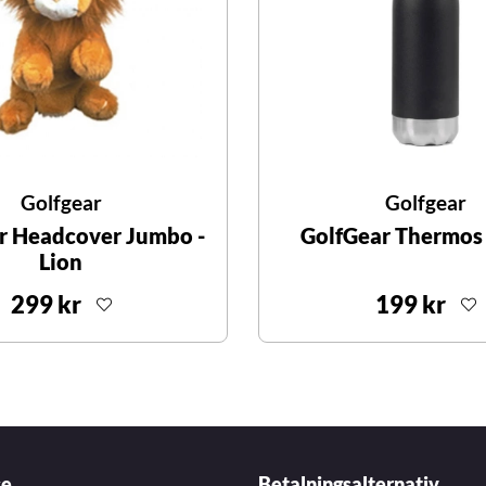
Golfgear
Golfgear
r Headcover Jumbo -
GolfGear Thermos 
Lion
299 kr
199 kr
ce
Betalningsalternativ