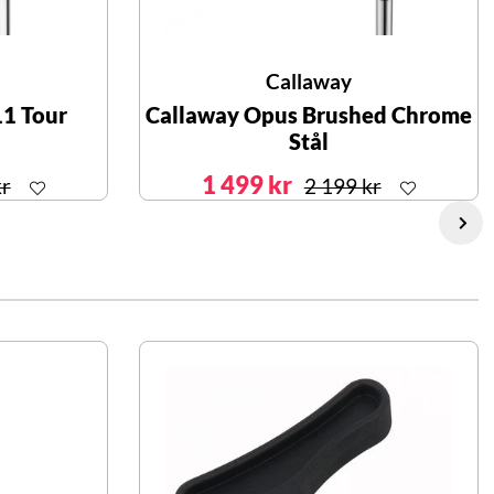
Callaway
11 Tour
Callaway Opus Brushed Chrome
Stål
1 499 kr
kr
2 199 kr