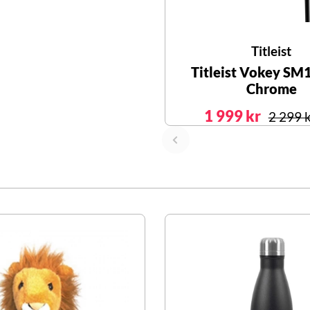
Titleist
Titleist Vokey SM
Chrome
1 999 kr
2 299 