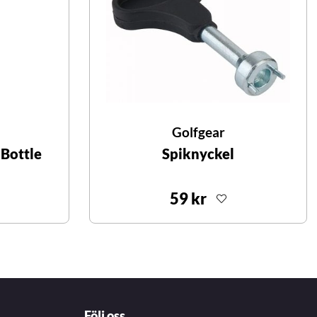
Golfgear
Bottle
Spiknyckel
59 kr
Följ oss