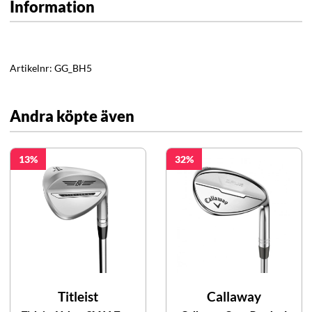
Information
Artikelnr:
GG_BH5
Andra köpte även
13
32
Titleist
Callaway