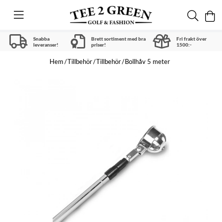
Snabba
Brett sortiment med bra
Fri frakt över
leveranser!
priser!
1500:-
Hem
Tillbehör
Tillbehör
Bollhåv 5 meter