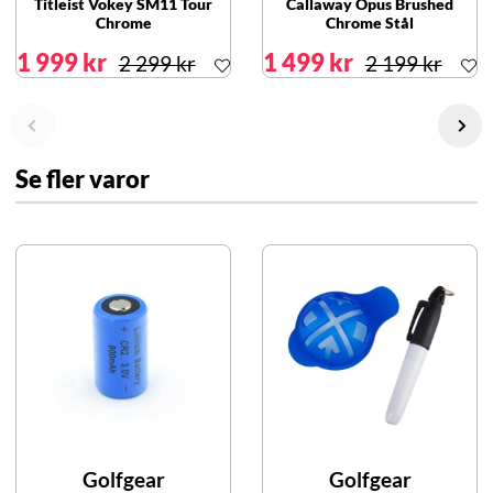
Titleist Vokey SM11 Tour
Callaway Opus Brushed
Chrome
Chrome Stål
1 999 kr
1 499 kr
2 299 kr
2 199 kr
Se fler varor
Golfgear
Golfgear