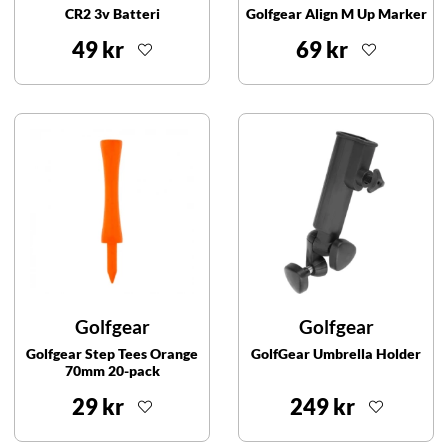
CR2 3v Batteri
Golfgear Align M Up Marker
49 kr
69 kr
Golfgear
Golfgear
Golfgear Step Tees Orange
GolfGear Umbrella Holder
70mm 20-pack
29 kr
249 kr