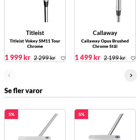
Titleist
Callaway
Titleist Vokey SM11 Tour
Callaway Opus Brushed
Chrome
Chrome Stål
1 999 kr
1 499 kr
2 299 kr
2 199 kr
Se fler varor
5
5