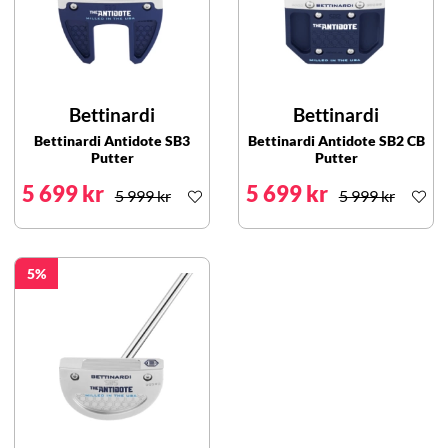
Bettinardi
Bettinardi
Bettinardi Antidote SB3
Bettinardi Antidote SB2 CB
Putter
Putter
5 699 kr
5 699 kr
5 999 kr
5 999 kr
5