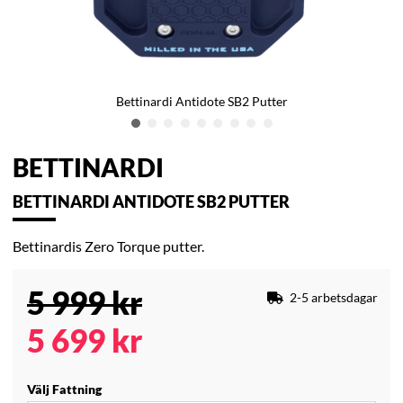
Bettinardi Antidote SB2 Putter
BETTINARDI
BETTINARDI ANTIDOTE SB2 PUTTER
Bettinardis Zero Torque putter.
5 999
kr
2-5 arbetsdagar
5 699
kr
Välj Fattning