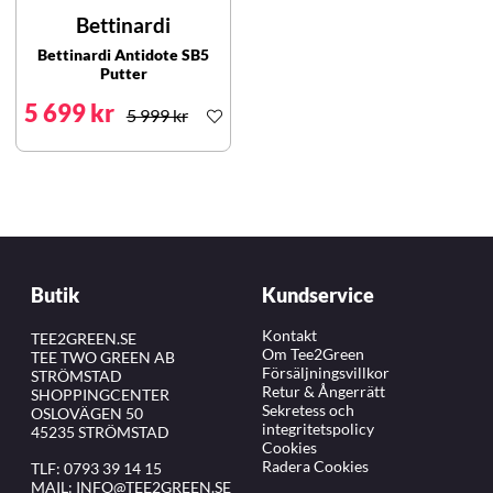
Bettinardi
Bettinardi Antidote SB5
Putter
5 699 kr
5 999 kr
Butik
Kundservice
Kontakt
TEE2GREEN.SE
Om Tee2Green
TEE TWO GREEN AB
Försäljningsvillkor
STRÖMSTAD
Retur & Ångerrätt
SHOPPINGCENTER
Sekretess och
OSLOVÄGEN 50
integritetspolicy
45235 STRÖMSTAD
Cookies
Radera Cookies
TLF:
0793 39 14 15
MAIL:
INFO@TEE2GREEN.SE